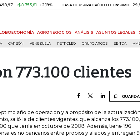
97
+$ 8.753,81
+2,19%
29,66%
TASA DE USURA CRÉDITO CONSUMO
LOBOECONOMÍA
AGRONEGOCIOS
ANÁLISIS
ASUNTOS LEGALES
ÍA
CARBÓN
VENEZUELA
PETRÓLEO
GRUPO ARGOS
EBITDA
AMÉ
on 773.100 clientes
GUARDA
timo año de operación y a propósito de la actualizació
o, salió la de clientes vigentes, que alcanza los 773.100,
000 que tenía en octubre de 2008. Además, tiene 196
nsales no bancarios entre propios y aliados y entregan 