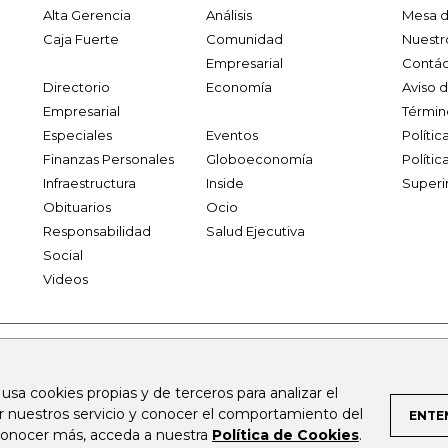
Alta Gerencia
Análisis
Mesa d
Caja Fuerte
Comunidad
Nuestr
Empresarial
Contác
Directorio
Economía
Aviso 
Empresarial
Términ
Especiales
Eventos
Políti
Finanzas Personales
Globoeconomía
Polític
Infraestructura
Inside
Superi
Obituarios
Ocio
Responsabilidad
Salud Ejecutiva
Social
Videos
.larepublica.co
firmasdeabogados.com
bolsaencolombia.com
 usa cookies propias y de terceros para analizar el
al.com
canalrcn.com
rcnradio.com
noticiasrcn.com
lafm.c
ar nuestros servicio y conocer el comportamiento del
ENTE
 conocer más, acceda a nuestra
Política de Cookies
.