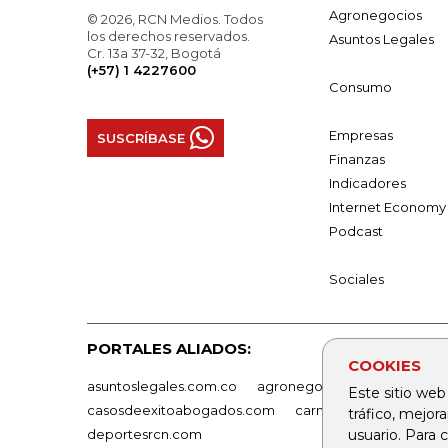
Agronegocios
© 2026, RCN Medios. Todos
los derechos reservados.
Asuntos Legales
Cr. 13a 37-32, Bogotá
(+57) 1 4227600
Consumo
Empresas
SUSCRÍBASE
Finanzas
Indicadores
Internet Economy
Podcast
Sociales
PORTALES ALIADOS:
COOKIES
asuntoslegales.com.co
agronegocios.co
empresas
Este sitio web
casosdeexitoabogados.com
carnavalindustriacultur
tráfico, mejor
deportesrcn.com
usuario. Para