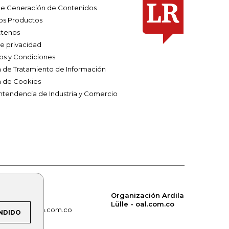
e Generación de Contenidos
os Productos
tenos
de privacidad
os y Condiciones
ca de Tratamiento de Información
a de Cookies
ntendencia de Industria y Comercio
Organización Ardila
Lülle - oal.com.co
om.co
alerta.com.co
NDIDO