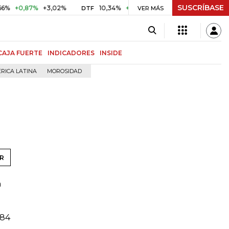
SUSCRÍBASE
+0,87%
+3,02%
10,34%
+0,10%
+0,98%
$ 416,86
+$
DTF
VER MÁS
UVR
CAJA FUERTE
INDICADORES
INSIDE
RICA LATINA
MOROSIDAD
R
n
984