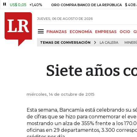
US$ 0,05
+1,40%
$ 408.498,
ORO COMPRA BANCO DE LA REPÚBLICA
JUEVES, 06 DE AGOSTO DE 2026
FINANZAS
ECONOMÍA
EMPRESAS
OCIO
G
TEMAS DE CONVERSACIÓN
LA CALERA
MINER
Siete años c
miércoles, 14 de octubre de 2015
Esta semana, Bancamía está celebrando su sép
de cifras que se hizo para conmemorar el event
mostrando un alza de 355% frente a los 170.
oficinas en 29 departamentos, 3.300 correspo
créditos por día.