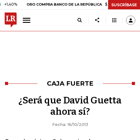
40%
$ 408.498,97
+$ 8.753,
ORO COMPRA BANCO DE LA REPÚBLICA
SUSCRÍBASE
CAJA FUERTE
¿Será que David Guetta
ahora sí?
Fecha: 16/10/2013