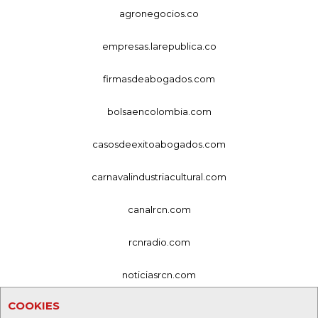
agronegocios.co
empresas.larepublica.co
firmasdeabogados.com
bolsaencolombia.com
casosdeexitoabogados.com
carnavalindustriacultural.com
canalrcn.com
rcnradio.com
noticiasrcn.com
COOKIES
lafm.com.co