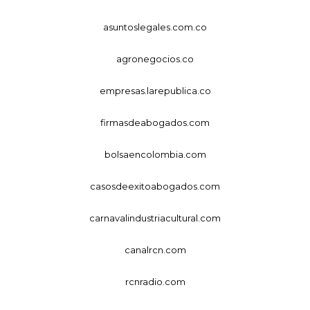
asuntoslegales.com.co
agronegocios.co
empresas.larepublica.co
firmasdeabogados.com
bolsaencolombia.com
casosdeexitoabogados.com
carnavalindustriacultural.com
canalrcn.com
rcnradio.com