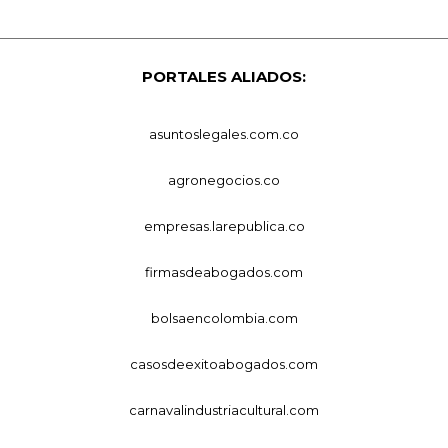
PORTALES ALIADOS:
asuntoslegales.com.co
agronegocios.co
empresas.larepublica.co
firmasdeabogados.com
bolsaencolombia.com
casosdeexitoabogados.com
carnavalindustriacultural.com