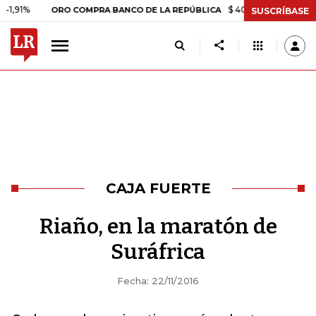
%
$ 408.498,97
+$ 8.753,81
ORO COMPRA BANCO DE LA REPÚBLICA
SUSCRÍBASE
CAJA FUERTE
Riaño, en la maratón de
Suráfrica
Fecha: 22/11/2016