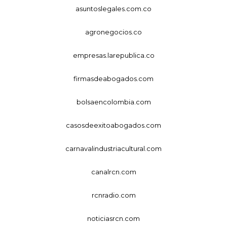
asuntoslegales.com.co
agronegocios.co
empresas.larepublica.co
firmasdeabogados.com
bolsaencolombia.com
casosdeexitoabogados.com
carnavalindustriacultural.com
canalrcn.com
rcnradio.com
noticiasrcn.com