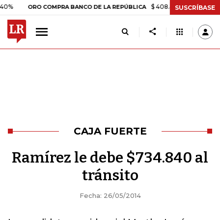
$ 408.498,97
+$ 8.753,81
+2
ORO COMPRA BANCO DE LA REPÚBLICA
SUSCRÍBASE
CAJA FUERTE
Ramírez le debe $734.840 al
tránsito
Fecha: 26/05/2014