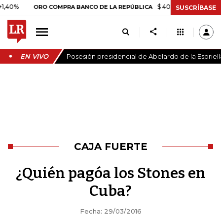
$ 408.498,97
+$ 8.753,81
ORO COMPRA BANCO DE LA REPÚBLICA
SUSCRÍBASE
EN VIVO
Posesión presidencial de Abelardo de la Espriell
CAJA FUERTE
¿Quién pagóa los Stones en
Cuba?
Fecha: 29/03/2016