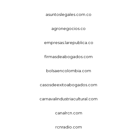
asuntoslegales.com.co
agronegocios.co
empresas.larepublica.co
firmasdeabogados.com
bolsaencolombia.com
casosdeexitoabogados.com
carnavalindustriacultural.com
canalrcn.com
rcnradio.com