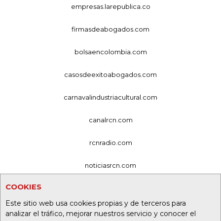
empresas.larepublica.co
firmasdeabogados.com
bolsaencolombia.com
casosdeexitoabogados.com
carnavalindustriacultural.com
canalrcn.com
rcnradio.com
noticiasrcn.com
COOKIES
lafm.com.co
Este sitio web usa cookies propias y de terceros para
alerta.com.co
analizar el tráfico, mejorar nuestros servicio y conocer el