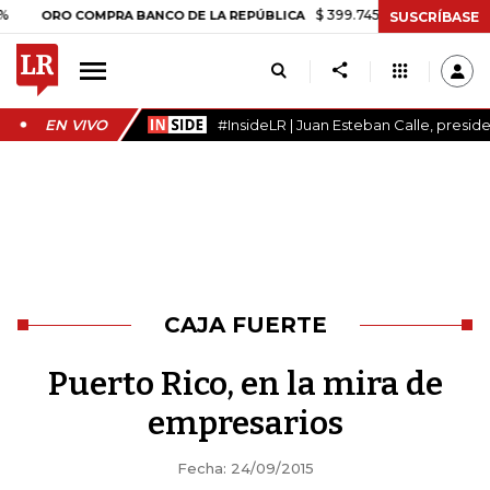
$ 399.745,16
+$ 2.295,71
+0,58
ORO COMPRA BANCO DE LA REPÚBLICA
SUSCRÍBASE
EN VIVO
#InsideLR | Juan Esteban Calle, presi
CAJA FUERTE
Puerto Rico, en la mira de
empresarios
Fecha: 24/09/2015