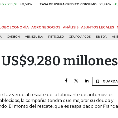
295,71
+0,58%
29,66%
+0,87%
TASA DE USURA CRÉDITO CONSUMO
LOBOECONOMÍA
AGRONEGOCIOS
ANÁLISIS
ASUNTOS LEGALES
ÍA
CARBÓN
VENEZUELA
PETRÓLEO
GRUPO ARGOS
EBITDA
AMÉ
 US$9.280 millones
GUARDA
n luz verde al rescate de la fabricante de automóviles
ablecidas, la compañía tendrá que mejorar su deuda y
o. El monto del rescate, que es respaldado por Francia