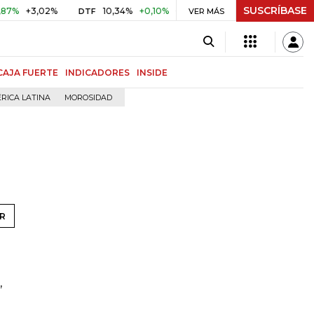
SUSCRÍBASE
+3,02%
10,34%
+0,10%
+0,98%
$ 416,86
+$ 0,05
+
DTF
VER MÁS
UVR
CAJA FUERTE
INDICADORES
INSIDE
RICA LATINA
MOROSIDAD
R
,