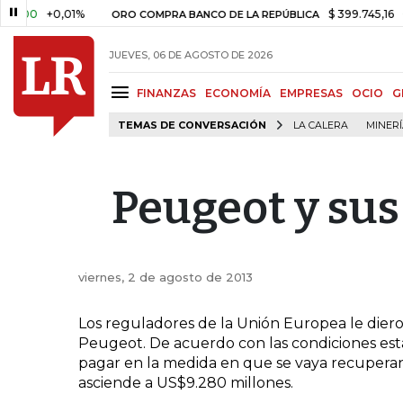
00
+0,01%
$ 399.745,16
+$ 2.
ORO COMPRA BANCO DE LA REPÚBLICA
JUEVES, 06 DE AGOSTO DE 2026
FINANZAS
ECONOMÍA
EMPRESAS
OCIO
G
TEMAS DE CONVERSACIÓN
LA CALERA
MINER
Peugeot y sus
viernes, 2 de agosto de 2013
Los reguladores de la Unión Europea le diero
Peugeot. De acuerdo con las condiciones est
pagar en la medida en que se vaya recuperand
asciende a US$9.280 millones.