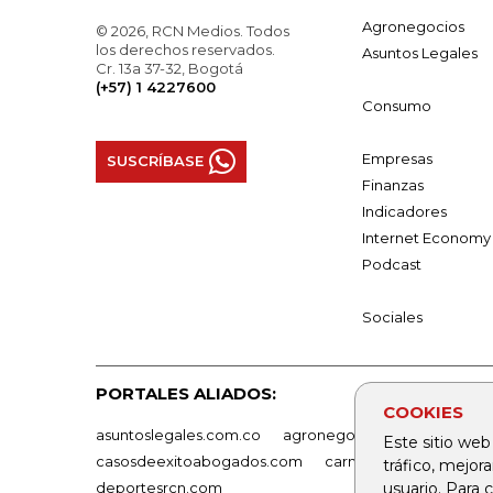
Agronegocios
© 2026, RCN Medios. Todos
los derechos reservados.
Asuntos Legales
Cr. 13a 37-32, Bogotá
(+57) 1 4227600
Consumo
Empresas
SUSCRÍBASE
Finanzas
Indicadores
Internet Economy
Podcast
Sociales
PORTALES ALIADOS:
COOKIES
asuntoslegales.com.co
agronegocios.co
empresas
Este sitio web
casosdeexitoabogados.com
carnavalindustriacultur
tráfico, mejor
deportesrcn.com
usuario. Para