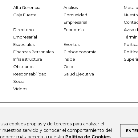
Alta Gerencia
Análisis
Mesa d
Caja Fuerte
Comunidad
Nuestr
Empresarial
Contác
Directorio
Economía
Aviso 
Empresarial
Términ
Especiales
Eventos
Políti
Finanzas Personales
Globoeconomía
Polític
Infraestructura
Inside
Superi
Obituarios
Ocio
Responsabilidad
Salud Ejecutiva
Social
Videos
.larepublica.co
firmasdeabogados.com
bolsaencolombia.com
 usa cookies propias y de terceros para analizar el
al.com
canalrcn.com
rcnradio.com
noticiasrcn.com
lafm.c
ar nuestros servicio y conocer el comportamiento del
ENTE
 conocer más, acceda a nuestra
Política de Cookies
.