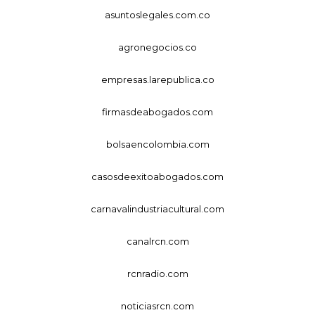
asuntoslegales.com.co
agronegocios.co
empresas.larepublica.co
firmasdeabogados.com
bolsaencolombia.com
casosdeexitoabogados.com
carnavalindustriacultural.com
canalrcn.com
rcnradio.com
noticiasrcn.com