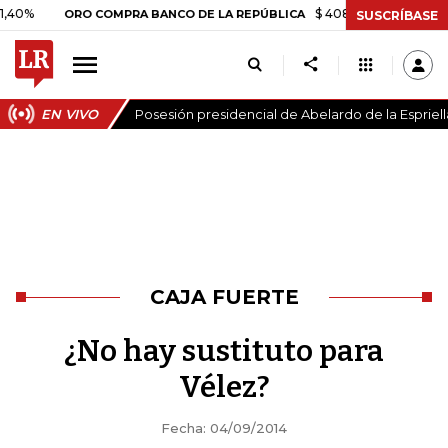
$ 408.498,97
+$ 8.753,81
ORO COMPRA BANCO DE LA REPÚBLICA
SUSCRÍBASE
EN VIVO
Posesión presidencial de Abelardo de la Espriell
CAJA FUERTE
¿No hay sustituto para
Vélez?
Fecha: 04/09/2014