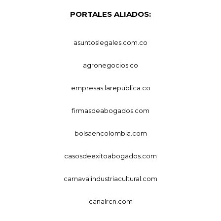
PORTALES ALIADOS:
asuntoslegales.com.co
agronegocios.co
empresas.larepublica.co
firmasdeabogados.com
bolsaencolombia.com
casosdeexitoabogados.com
carnavalindustriacultural.com
canalrcn.com