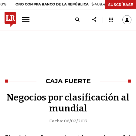
$ 408.498,97
+$ 8.753,81
+2
ORO COMPRA BANCO DE LA REPÚBLICA
SUSCRÍBASE
CAJA FUERTE
Negocios por clasificación al
mundial
Fecha: 06/02/2013