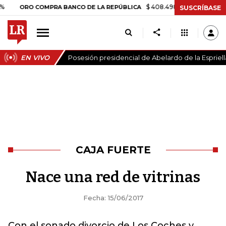
$ 408.498,97
+$ 8.753,81
+2,1
ORO COMPRA BANCO DE LA REPÚBLICA
SUSCRÍBASE
EN VIVO
Posesión presidencial de Abelardo de la Espriell
CAJA FUERTE
Nace una red de vitrinas
Fecha: 15/06/2017
Con el sonado divorcio de Los Coches y