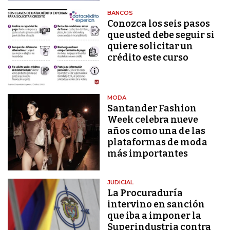
BANCOS
Conozca los seis pasos
que usted debe seguir si
quiere solicitar un
crédito este curso
MODA
Santander Fashion
Week celebra nueve
años como una de las
plataformas de moda
más importantes
JUDICIAL
La Procuraduría
intervino en sanción
que iba a imponer la
Superindustria contra