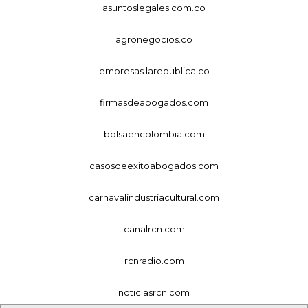
asuntoslegales.com.co
agronegocios.co
empresas.larepublica.co
firmasdeabogados.com
bolsaencolombia.com
casosdeexitoabogados.com
carnavalindustriacultural.com
canalrcn.com
rcnradio.com
noticiasrcn.com