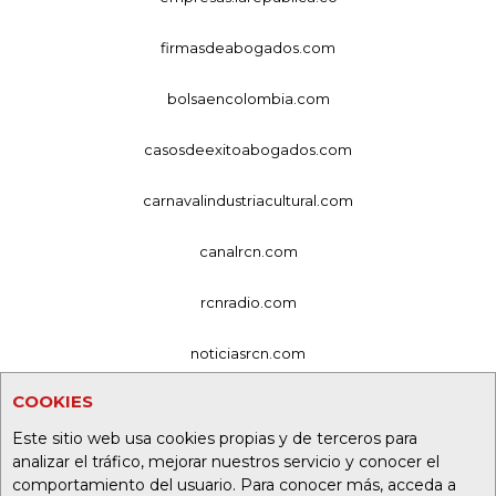
firmasdeabogados.com
bolsaencolombia.com
casosdeexitoabogados.com
carnavalindustriacultural.com
canalrcn.com
rcnradio.com
noticiasrcn.com
COOKIES
lafm.com.co
Este sitio web usa cookies propias y de terceros para
alerta.com.co
analizar el tráfico, mejorar nuestros servicio y conocer el
comportamiento del usuario. Para conocer más, acceda a