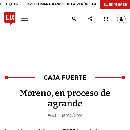
,01%
$ 399.745,16
+$ 2.295,
ORO COMPRA BANCO DE LA REPÚBLICA
SUSCRÍBASE
CAJA FUERTE
Moreno, en proceso de
agrande
Fecha: 18/02/2016