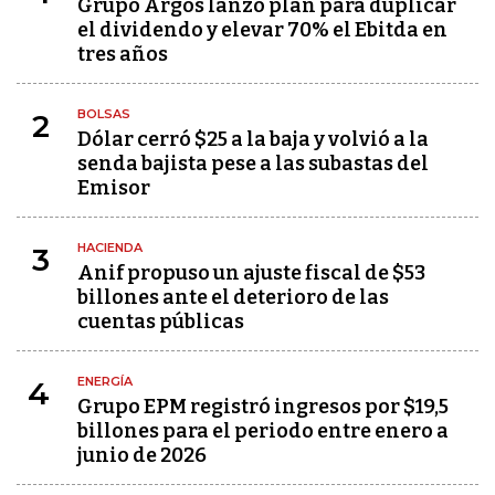
Grupo Argos lanzó plan para duplicar
el dividendo y elevar 70% el Ebitda en
tres años
BOLSAS
2
Dólar cerró $25 a la baja y volvió a la
senda bajista pese a las subastas del
Emisor
HACIENDA
3
Anif propuso un ajuste fiscal de $53
billones ante el deterioro de las
cuentas públicas
ENERGÍA
4
Grupo EPM registró ingresos por $19,5
billones para el periodo entre enero a
junio de 2026