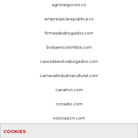
agronegocios.co
empresas.larepublica.co
firmasdeabogados.com
bolsaencolombia.com
casosdeexitoabogados.com
carnavalindustriacultural.com
canalrcn.com
rcnradio.com
noticiasrcn.com
COOKIES
lafm.com.co