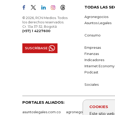
TODAS LAS SE
Agronegocios
© 2026, RCN Medios. Todos
los derechos reservados.
Asuntos Legales
Cr. 13a 37-32, Bogotá
(+57) 1 4227600
Consumo
Empresas
SUSCRÍBASE
Finanzas
Indicadores
Internet Economy
Podcast
Sociales
PORTALES ALIADOS:
COOKIES
asuntoslegales.com.co
agronegocios.co
empresas
Este sitio web