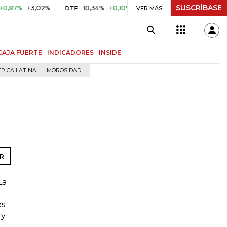
SUSCRÍBASE
7%
+3,02%
10,34%
+0,10%
+0,98%
$ 416,86
+$ 0,05
DTF
VER MÁS
UVR
CAJA FUERTE
INDICADORES
INSIDE
RICA LATINA
MOROSIDAD
R
La
és
 y