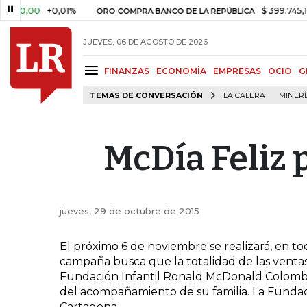
0,00
+0,01%
$ 399.745,16
+$
ORO COMPRA BANCO DE LA REPÚBLICA
JUEVES, 06 DE AGOSTO DE 2026
FINANZAS
ECONOMÍA
EMPRESAS
OCIO
G
TEMAS DE CONVERSACIÓN
LA CALERA
MINER
McDía Feliz 
jueves, 29 de octubre de 2015
El próximo 6 de noviembre se realizará, en tod
campaña busca que la totalidad de las ventas
Fundación Infantil Ronald McDonald Colombia
del acompañamiento de su familia. La Fundac
Cartagena.