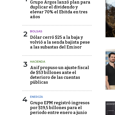
Grupo Argos lanzó plan para
duplicar el dividendo y
elevar 70% el Ebitda en tres
años
2
BOLSAS
Dólar cerró $25 a la baja y
volvió a la senda bajista pese
a las subastas del Emisor
3
HACIENDA
Anif propuso un ajuste fiscal
de $53 billones ante el
deterioro de las cuentas
públicas
4
ENERGÍA
Grupo EPM registró ingresos
por $19,5 billones para el
periodo entre enero a junio