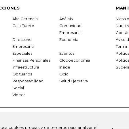
CCIONES
MANT
Alta Gerencia
Análisis
Mesa d
Caja Fuerte
Comunidad
Nuestr
Empresarial
Contác
Directorio
Economía
Aviso 
Empresarial
Términ
Especiales
Eventos
Políti
Finanzas Personales
Globoeconomía
Polític
Infraestructura
Inside
Superi
Obituarios
Ocio
Responsabilidad
Salud Ejecutiva
Social
Videos
.larepublica.co
firmasdeabogados.com
bolsaencolombia.com
 usa cookies propias y de terceros para analizar el