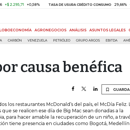
 2.295,71
+0,58%
29,66%
+0,8
TASA DE USURA CRÉDITO CONSUMO
LOBOECONOMÍA
AGRONEGOCIOS
ANÁLISIS
ASUNTOS LEGALES
ÍA
CARBÓN
VENEZUELA
PETRÓLEO
GRUPO ARGOS
EBITDA
AMÉ
por causa benéfica
GUARDA
os los restaurantes McDonald’s del país, el McDía Feliz. 
 que se realicen ese día de Big Mac sean donadas a la
, para hacer amable la recuperación de un niño, a trav
ión tiene presencia en ciudades como Bogotá, Medellín