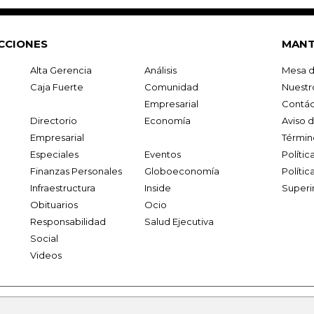
CCIONES
MANT
Alta Gerencia
Análisis
Mesa d
Caja Fuerte
Comunidad
Nuestr
Empresarial
Contác
Directorio
Economía
Aviso 
Empresarial
Términ
Especiales
Eventos
Políti
Finanzas Personales
Globoeconomía
Polític
Infraestructura
Inside
Superi
Obituarios
Ocio
Responsabilidad
Salud Ejecutiva
Social
Videos