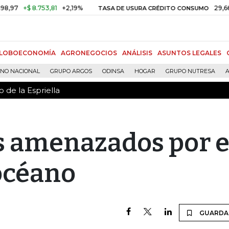
 de la Espriella
7
+$ 8.753,81
+2,19%
29,66%
TASA DE USURA CRÉDITO CONSUMO
LOBOECONOMÍA
AGRONEGOCIOS
ANÁLISIS
ASUNTOS LEGALES
RNO NACIONAL
GRUPO ARGOS
ODINSA
HOGAR
GRUPO NUTRESA
A
 de la Espriella
s amenazados por e
océano
GUARDA