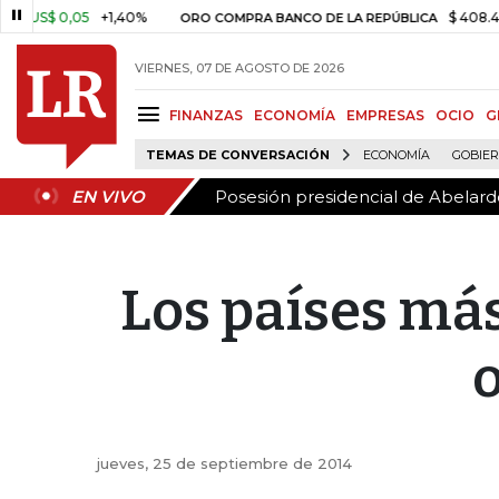
Posesión presidencial de Abelardo
EN VIVO
US$ 0,05
+1,40%
$ 408.498,9
ORO COMPRA BANCO DE LA REPÚBLICA
VIERNES, 07 DE AGOSTO DE 2026
FINANZAS
ECONOMÍA
EMPRESAS
OCIO
G
TEMAS DE CONVERSACIÓN
ECONOMÍA
GOBIE
Posesión presidencial de Abelardo
EN VIVO
Los países má
jueves, 25 de septiembre de 2014