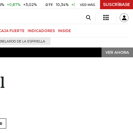
SUSCRÍBASE
VER AHORA
+0,87%
+3,02%
10,34%
+0,10%
+0,98%
$ 416,91
+$ 
DTF
VER MÁS
UVR
CAJA FUERTE
INDICADORES
INSIDE
BELARDO DE LA ESPRIELLA
VER AHORA
l
R