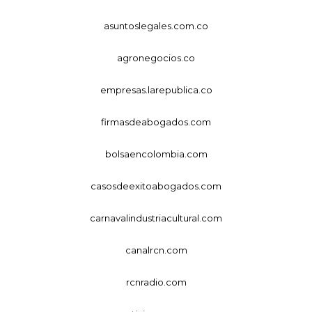
asuntoslegales.com.co
agronegocios.co
empresas.larepublica.co
firmasdeabogados.com
bolsaencolombia.com
casosdeexitoabogados.com
carnavalindustriacultural.com
canalrcn.com
rcnradio.com