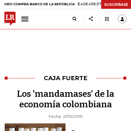
$ 408.498,97
+$ 8.753,81
+2,19%
O COMPRA BANCO DE LA REPÚBLICA
SUSCRÍBASE
CAJA FUERTE
Los 'mandamases' de la
economía colombiana
Fecha: 21/10/2019