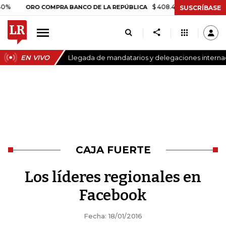
$ 408.498,97
+$ 8.753,81
+
ORO COMPRA BANCO DE LA REPÚBLICA
SUSCRÍBASE
EN VIVO
Llegada de mandatarios y delegaciones internaci
CAJA FUERTE
Los líderes regionales en
Facebook
Fecha: 18/01/2016