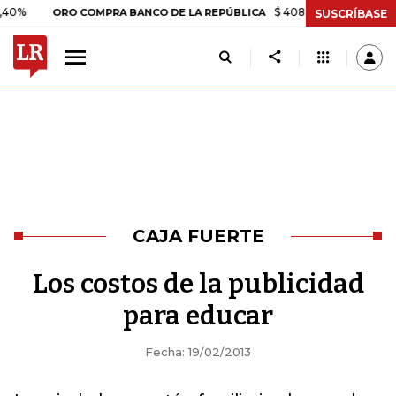
$ 408.498,97
+$ 8.753,81
+
ORO COMPRA BANCO DE LA REPÚBLICA
SUSCRÍBASE
CAJA FUERTE
Los costos de la publicidad
para educar
Fecha: 19/02/2013