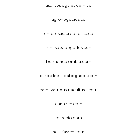
asuntoslegales.com.co
agronegocios.co
empresas.larepublica.co
firmasdeabogados.com
bolsaencolombia.com
casosdeexitoabogados.com
carnavalindustriacultural.com
canalrcn.com
rcnradio.com
noticiasrcn.com