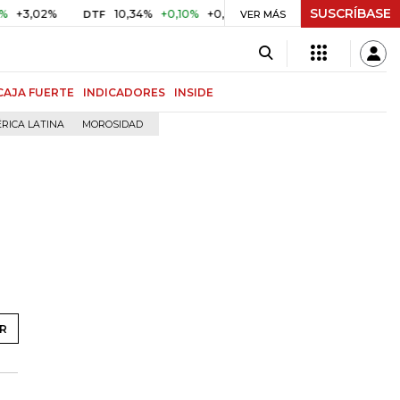
SUSCRÍBASE
10,34%
+0,10%
+0,98%
$ 416,86
+$ 0,05
+0,01%
DTF
UVR
VER MÁS
CAJA FUERTE
INDICADORES
INSIDE
RICA LATINA
MOROSIDAD
R