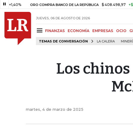
%
$ 408.498,97
+$ 8.753,81
ORO COMPRA BANCO DE LA REPÚBLICA
JUEVES, 06 DE AGOSTO DE 2026
FINANZAS
ECONOMÍA
EMPRESAS
OCIO
G
TEMAS DE CONVERSACIÓN
LA CALERA
MINER
Los chinos
Mc
martes, 4 de marzo de 2025