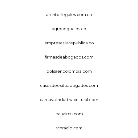
asuntoslegales.com.co
agronegocios.co
empresas.larepublica.co
firmasdeabogados.com
bolsaencolombia.com
casosdeexitoabogados.com
carnavalindustriacultural.com
canalrcn.com
rcnradio.com