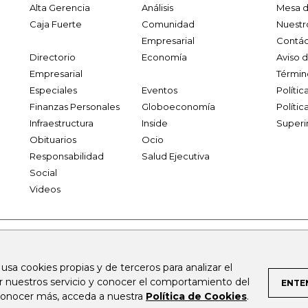
Alta Gerencia
Análisis
Mesa d
Caja Fuerte
Comunidad
Nuestr
Empresarial
Contác
Directorio
Economía
Aviso 
Empresarial
Términ
Especiales
Eventos
Políti
Finanzas Personales
Globoeconomía
Polític
Infraestructura
Inside
Superi
Obituarios
Ocio
Responsabilidad
Salud Ejecutiva
Social
Videos
.larepublica.co
firmasdeabogados.com
bolsaencolombia.com
 usa cookies propias y de terceros para analizar el
al.com
canalrcn.com
rcnradio.com
noticiasrcn.com
lafm.c
ar nuestros servicio y conocer el comportamiento del
ENTE
 conocer más, acceda a nuestra
Política de Cookies
.