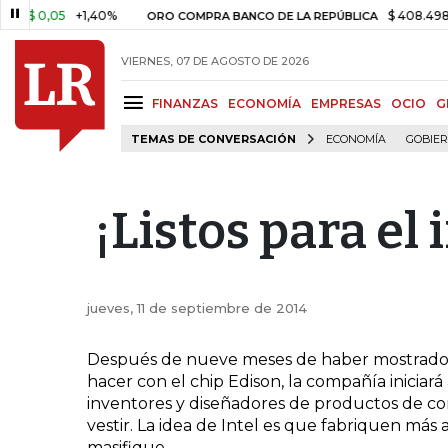
 0,05
+1,40%
$ 408.498,97
ORO COMPRA BANCO DE LA REPÚBLICA
VIERNES, 07 DE AGOSTO DE 2026
FINANZAS
ECONOMÍA
EMPRESAS
OCIO
G
TEMAS DE CONVERSACIÓN
ECONOMÍA
GOBIE
¡Listos para el 
jueves, 11 de septiembre de 2014
Después de nueve meses de haber mostrado lo
hacer con el chip Edison, la compañía iniciará 
inventores y diseñadores de productos de co
vestir. La idea de Intel es que fabriquen más 
masifique.