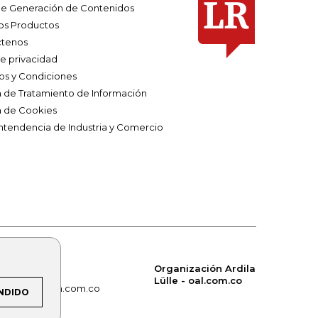
e Generación de Contenidos
os Productos
tenos
de privacidad
os y Condiciones
ca de Tratamiento de Información
a de Cookies
ntendencia de Industria y Comercio
Organización Ardila
Lülle - oal.com.co
om.co
alerta.com.co
NDIDO