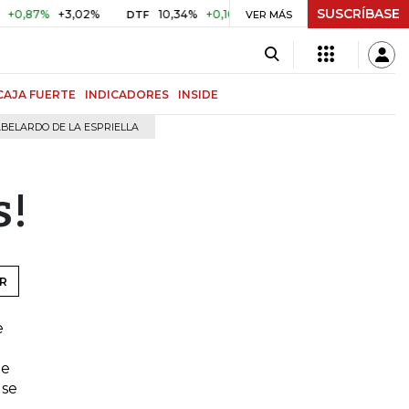
SUSCRÍBASE
87%
+3,02%
10,34%
+0,10%
+0,98%
$ 416,91
+$ 0,0
DTF
VER MÁS
UVR
CAJA FUERTE
INDICADORES
INSIDE
BELARDO DE LA ESPRIELLA
s!
R
e
de
 se