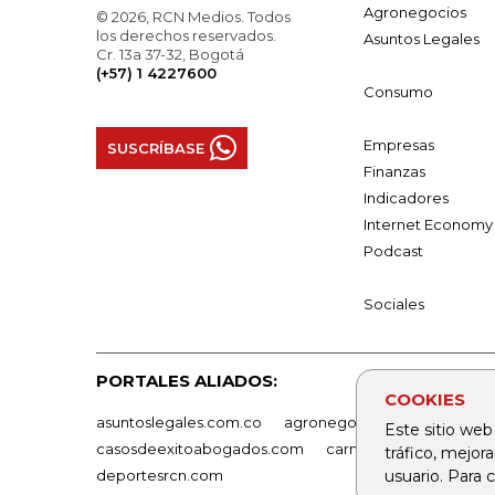
Agronegocios
© 2026, RCN Medios. Todos
los derechos reservados.
Asuntos Legales
Cr. 13a 37-32, Bogotá
(+57) 1 4227600
Consumo
Empresas
SUSCRÍBASE
Finanzas
Indicadores
Internet Economy
Podcast
Sociales
PORTALES ALIADOS:
COOKIES
asuntoslegales.com.co
agronegocios.co
empresas
Este sitio web
casosdeexitoabogados.com
carnavalindustriacultur
tráfico, mejor
usuario. Para
deportesrcn.com