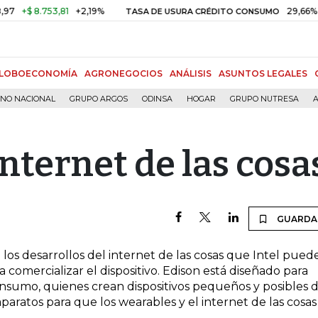
+$ 8.753,81
+2,19%
29,66%
+0,
TASA DE USURA CRÉDITO CONSUMO
LOBOECONOMÍA
AGRONEGOCIOS
ANÁLISIS
ASUNTOS LEGALES
RNO NACIONAL
GRUPO ARGOS
ODINSA
HOGAR
GRUPO NUTRESA
A
internet de las cosa
GUARDA
s desarrollos del internet de las cosas que Intel pued
a comercializar el dispositivo. Edison está diseñado para
nsumo, quienes crean dispositivos pequeños y posibles 
aparatos para que los wearables y el internet de las cosas