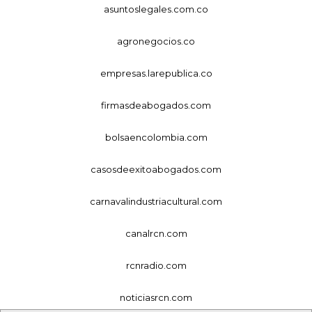
asuntoslegales.com.co
agronegocios.co
empresas.larepublica.co
firmasdeabogados.com
bolsaencolombia.com
casosdeexitoabogados.com
carnavalindustriacultural.com
canalrcn.com
rcnradio.com
noticiasrcn.com