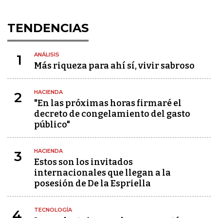
TENDENCIAS
ANÁLISIS
1
Más riqueza para ahí sí, vivir sabroso
HACIENDA
2
"En las próximas horas firmaré el
decreto de congelamiento del gasto
público"
HACIENDA
3
Estos son los invitados
internacionales que llegan a la
posesión de De la Espriella
TECNOLOGÍA
4