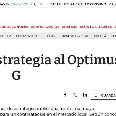
6
+$ 2.295,71
+0,58%
29,66%
+
TASA DE USURA CRÉDITO CONSUMO
LOBOECONOMÍA
AGRONEGOCIOS
ANÁLISIS
ASUNTOS LEGALES
MASTER
EXPORTACIONES
DÓLAR
IMPUESTO PREDIAL
BOGOTÁ
FE
strategia al Optimu
G
GUARDA
os de estrategia publicitaria frente a su mayor
epara un contraataque en el mercado local. Según cono