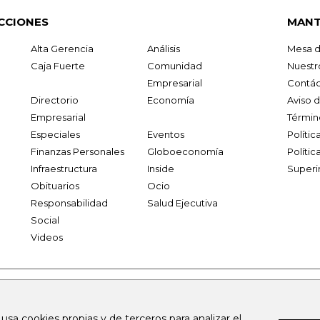
CCIONES
MANT
Alta Gerencia
Análisis
Mesa d
Caja Fuerte
Comunidad
Nuestr
Empresarial
Contác
Directorio
Economía
Aviso 
Empresarial
Términ
Especiales
Eventos
Políti
Finanzas Personales
Globoeconomía
Polític
Infraestructura
Inside
Superi
Obituarios
Ocio
Responsabilidad
Salud Ejecutiva
Social
Videos
.larepublica.co
firmasdeabogados.com
bolsaencolombia.com
 usa cookies propias y de terceros para analizar el