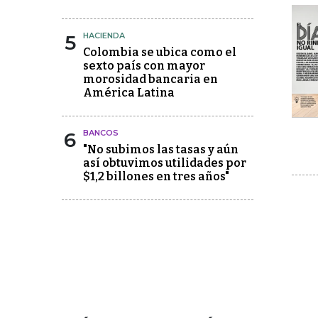
5
HACIENDA
Colombia se ubica como el
sexto país con mayor
morosidad bancaria en
América Latina
6
BANCOS
"No subimos las tasas y aún
así obtuvimos utilidades por
$1,2 billones en tres años"