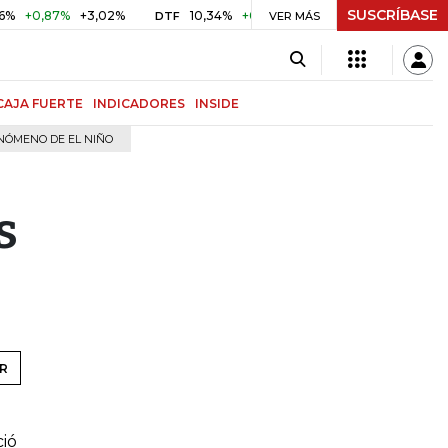
SUSCRÍBASE
0,87%
+3,02%
10,34%
+0,10%
+0,98%
$ 416,86
+$ 
DTF
VER MÁS
UVR
CAJA FUERTE
INDICADORES
INSIDE
NÓMENO DE EL NIÑO
s
R
ció