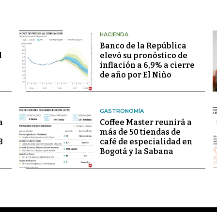
HACIENDA
Banco de la República
l
elevó su pronóstico de
inflación a 6,9% a cierre
de año por El Niño
GASTRONOMÍA
a
Coffee Master reunirá a
más de 50 tiendas de
3
café de especialidad en
Bogotá y la Sabana