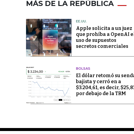
MÁS DE LA REPÚBLICA
EE.UU.
Apple solicita a un juez
que prohíba a OpenAI e
uso de supuestos
secretos comerciales
BOLSAS
El dólar retomó su send
bajista y cerró en a
$3.204,61, es decir, $25,8
por debajo de la TRM