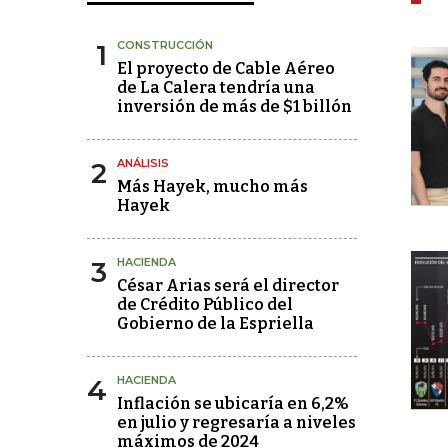
1
CONSTRUCCIÓN
El proyecto de Cable Aéreo
de La Calera tendría una
inversión de más de $1 billón
2
ANÁLISIS
Más Hayek, mucho más
Hayek
3
HACIENDA
César Arias será el director
de Crédito Público del
Gobierno de la Espriella
4
HACIENDA
Inflación se ubicaría en 6,2%
en julio y regresaría a niveles
máximos de 2024