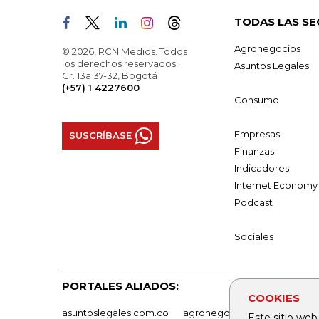
TODAS LAS SE
Agronegocios
© 2026, RCN Medios. Todos
los derechos reservados.
Asuntos Legales
Cr. 13a 37-32, Bogotá
(+57) 1 4227600
Consumo
Empresas
SUSCRÍBASE
Finanzas
Indicadores
Internet Economy
Podcast
Sociales
PORTALES ALIADOS:
COOKIES
asuntoslegales.com.co
agronegocios.co
empresas
Este sitio web