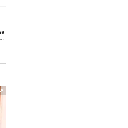
se
U.