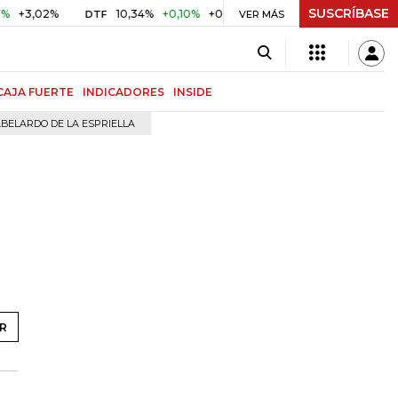
SUSCRÍBASE
10,34%
+0,10%
+0,98%
$ 416,96
+$ 0,05
+0,01%
DTF
UVR
VER MÁS
CAJA FUERTE
INDICADORES
INSIDE
BELARDO DE LA ESPRIELLA
R