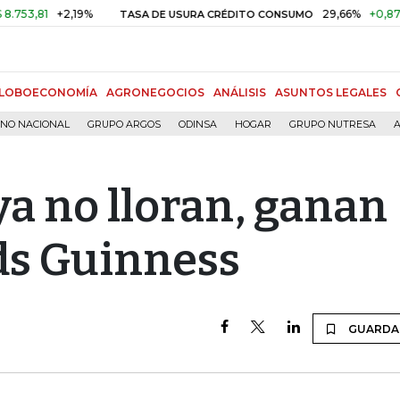
2,19%
29,66%
+0,87%
+3,02%
TASA DE USURA CRÉDITO CONSUMO
LOBOECONOMÍA
AGRONEGOCIOS
ANÁLISIS
ASUNTOS LEGALES
RNO NACIONAL
GRUPO ARGOS
ODINSA
HOGAR
GRUPO NUTRESA
A
ya no lloran, ganan
ds Guinness
GUARDA