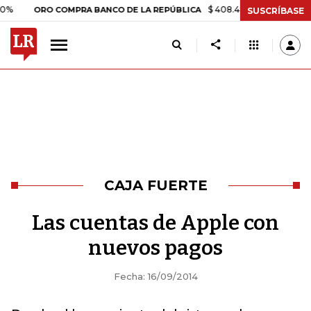
$ 408.498,97
+$ 8.753,81
+2
ORO COMPRA BANCO DE LA REPÚBLICA
SUSCRÍBASE
CAJA FUERTE
Las cuentas de Apple con
nuevos pagos
Fecha: 16/09/2014