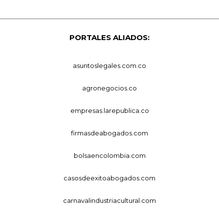
PORTALES ALIADOS:
asuntoslegales.com.co
agronegocios.co
empresas.larepublica.co
firmasdeabogados.com
bolsaencolombia.com
casosdeexitoabogados.com
carnavalindustriacultural.com