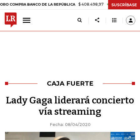
$ 408.498,97
+$ 8.753,81
+2,19%
PRA BANCO DE LA REPÚBLICA
TA
SUSCRÍBASE
CAJA FUERTE
Lady Gaga liderará concierto
vía streaming
Fecha: 08/04/2020