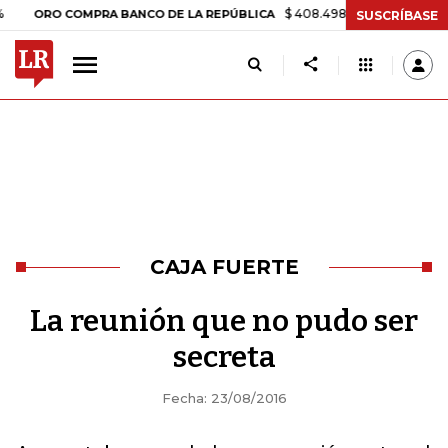
$ 408.498,97
+$ 8.753,81
+2,1
ORO COMPRA BANCO DE LA REPÚBLICA
SUSCRÍBASE
CAJA FUERTE
La reunión que no pudo ser
secreta
Fecha: 23/08/2016