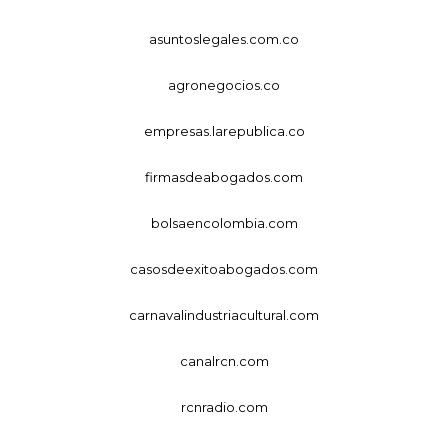
asuntoslegales.com.co
agronegocios.co
empresas.larepublica.co
firmasdeabogados.com
bolsaencolombia.com
casosdeexitoabogados.com
carnavalindustriacultural.com
canalrcn.com
rcnradio.com