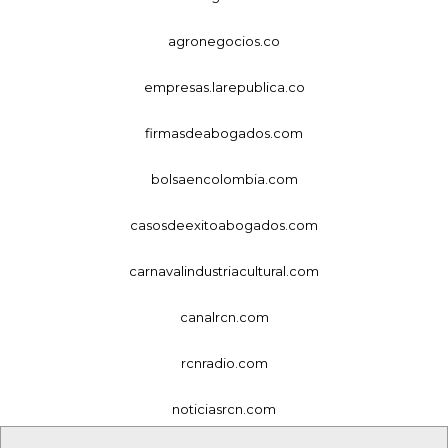
agronegocios.co
empresas.larepublica.co
firmasdeabogados.com
bolsaencolombia.com
casosdeexitoabogados.com
carnavalindustriacultural.com
canalrcn.com
rcnradio.com
noticiasrcn.com