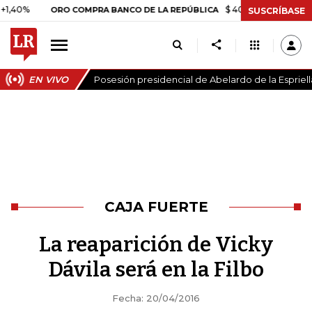
%
$ 408.498,97
+$ 8.753,81
ORO COMPRA BANCO DE LA REPÚBLICA
SUSCRÍBASE
EN VIVO
Posesión presidencial de Abelardo de la Espriell
CAJA FUERTE
La reaparición de Vicky
Dávila será en la Filbo
Fecha: 20/04/2016