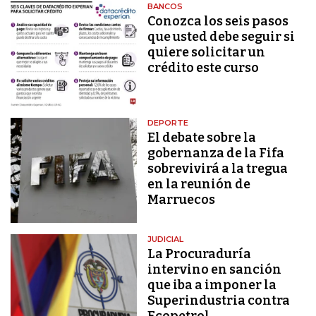
BANCOS
Conozca los seis pasos
que usted debe seguir si
quiere solicitar un
crédito este curso
DEPORTE
El debate sobre la
gobernanza de la Fifa
sobrevivirá a la tregua
en la reunión de
Marruecos
JUDICIAL
La Procuraduría
intervino en sanción
que iba a imponer la
Superindustria contra