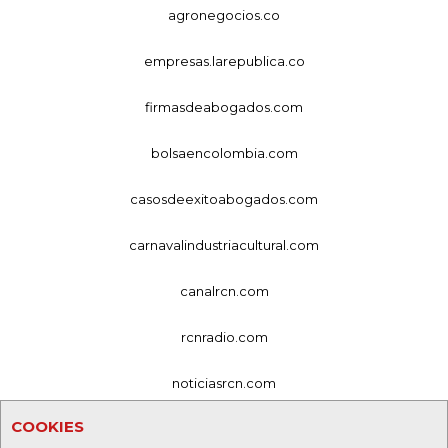
agronegocios.co
empresas.larepublica.co
firmasdeabogados.com
bolsaencolombia.com
casosdeexitoabogados.com
carnavalindustriacultural.com
canalrcn.com
rcnradio.com
noticiasrcn.com
COOKIES
lafm.com.co