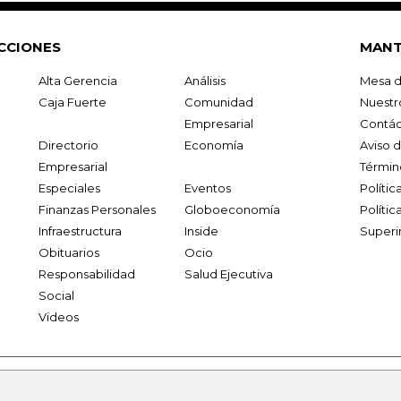
CCIONES
MANT
Alta Gerencia
Análisis
Mesa d
Caja Fuerte
Comunidad
Nuestr
Empresarial
Contác
Directorio
Economía
Aviso 
Empresarial
Términ
Especiales
Eventos
Políti
Finanzas Personales
Globoeconomía
Polític
Infraestructura
Inside
Superi
Obituarios
Ocio
Responsabilidad
Salud Ejecutiva
Social
Videos