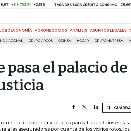
+$ 8.753,81
+2,19%
29,66%
+0
TASA DE USURA CRÉDITO CONSUMO
LOBOECONOMÍA
AGRONEGOCIOS
ANÁLISIS
ASUNTOS LEGALES
RNO NACIONAL
GRUPO ARGOS
ODINSA
HOGAR
GRUPO NUTRESA
A
 pasa el palacio de
usticia
GUARDA
 cuenta de cobro gracias a los paros. Los edificios en las
a a las aseguradoras por cuenta de los vidrios rotos, los