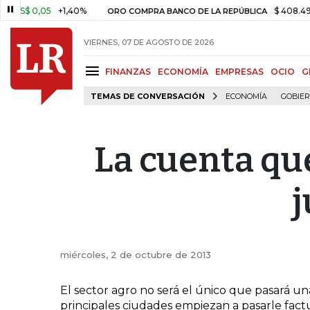
S$ 0,05
+1,40%
$ 408.498,97
ORO COMPRA BANCO DE LA REPÚBLICA
VIERNES, 07 DE AGOSTO DE 2026
FINANZAS
ECONOMÍA
EMPRESAS
OCIO
G
TEMAS DE CONVERSACIÓN
ECONOMÍA
GOBIE
La cuenta que
j
miércoles, 2 de octubre de 2013
El sector agro no será el único que pasará una
principales ciudades empiezan a pasarle factur