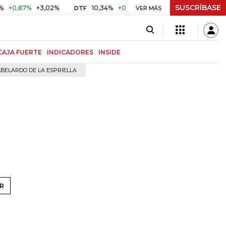
SUSCRÍBASE
,87%
+3,02%
10,34%
+0,10%
+0,98%
$ 416,91
+$ 0,
DTF
VER MÁS
UVR
CAJA FUERTE
INDICADORES
INSIDE
BELARDO DE LA ESPRIELLA
R