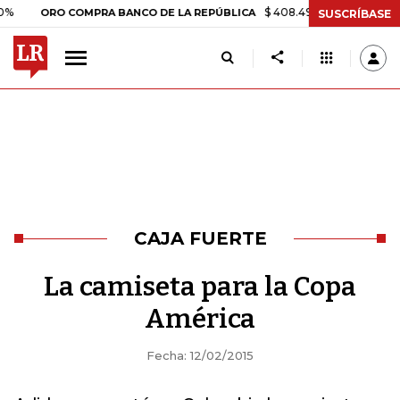
$ 408.498,97
+$ 8.753,81
+2,
ORO COMPRA BANCO DE LA REPÚBLICA
SUSCRÍBASE
CAJA FUERTE
La camiseta para la Copa
América
Fecha: 12/02/2015