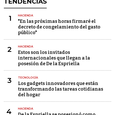
TENDENCIAS
HACIENDA
1
"En las próximas horas firmaré el
decreto de congelamiento del gasto
público"
HACIENDA
2
Estos son los invitados
internacionales que llegan a la
posesión de De la Espriella
TECNOLOGÍA
3
Los gadgets innovadores que están
transformando las tareas cotidianas
del hogar
HACIENDA
4
De la Espriella se posesionó como