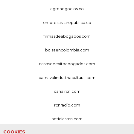
agronegocios.co
empresas.larepublica.co
firmasdeabogados.com
bolsaencolombia.com
casosdeexitoabogados.com
carnavalindustriacultural.com
canalrcn.com
rcnradio.com
noticiasrcn.com
COOKIES
lafm.com.co