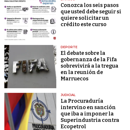
Conozca los seis pasos
que usted debe seguir si
quiere solicitar un
crédito este curso
DEPORTE
El debate sobre la
gobernanza de la Fifa
sobrevivirá a la tregua
en la reunión de
Marruecos
JUDICIAL
La Procuraduría
intervino en sanción
que iba a imponer la
Superindustria contra
Ecopetrol