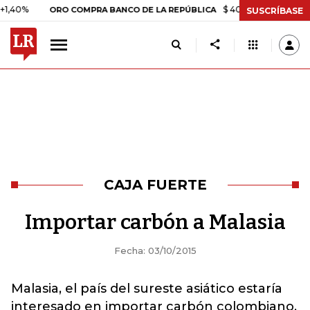
%
$ 408.498,97
+$ 8.753,81
ORO COMPRA BANCO DE LA REPÚBLICA
SUSCRÍBASE
CAJA FUERTE
Importar carbón a Malasia
Fecha: 03/10/2015
Malasia, el país del sureste asiático estaría
interesado en importar carbón colombiano.