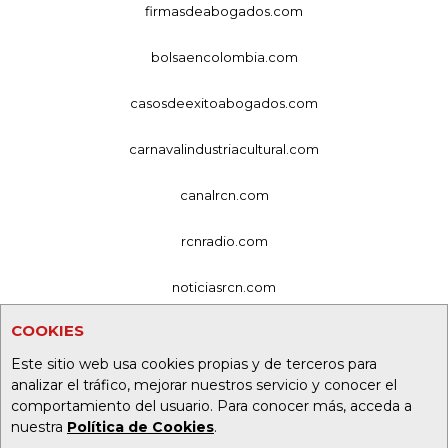
firmasdeabogados.com
bolsaencolombia.com
casosdeexitoabogados.com
carnavalindustriacultural.com
canalrcn.com
rcnradio.com
noticiasrcn.com
COOKIES
lafm.com.co
Este sitio web usa cookies propias y de terceros para
alerta.com.co
analizar el tráfico, mejorar nuestros servicio y conocer el
comportamiento del usuario. Para conocer más, acceda a
deportesrcn.com
nuestra
Política de Cookies
.