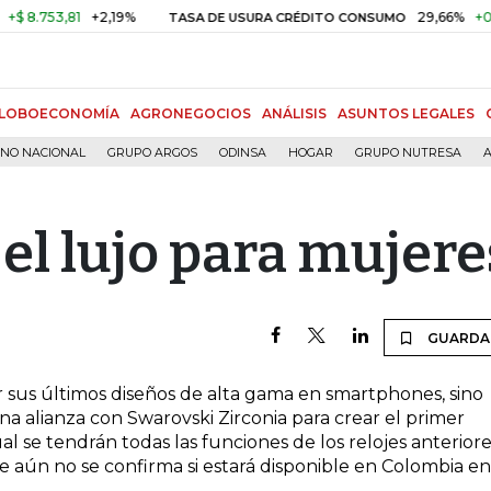
.753,81
+2,19%
29,66%
+0,87%
TASA DE USURA CRÉDITO CONSUMO
LOBOECONOMÍA
AGRONEGOCIOS
ANÁLISIS
ASUNTOS LEGALES
RNO NACIONAL
GRUPO ARGOS
ODINSA
HOGAR
GRUPO NUTRESA
A
el lujo para mujere
GUARDA
or sus últimos diseños de alta gama en smartphones, sino
una alianza con Swarovski Zirconia para crear el primer
l se tendrán todas las funciones de los relojes anteriore
 aún no se confirma si estará disponible en Colombia en