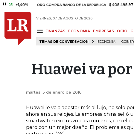
05
+1,40%
$ 408.498,97
+$ 8
ORO COMPRA BANCO DE LA REPÚBLICA
VIERNES, 07 DE AGOSTO DE 2026
FINANZAS
ECONOMÍA
EMPRESAS
OCIO
G
TEMAS DE CONVERSACIÓN
ECONOMÍA
GOBIE
Huawei va por 
martes, 5 de enero de 2016
Huawei le va a apostar más al lujo, no solo p
ahora en sus relojes. La empresa china selló 
smartwatch exclusivo para mujeres, con el cua
pero con un mejor diseño. El problema es que
corto plazo. (AS)