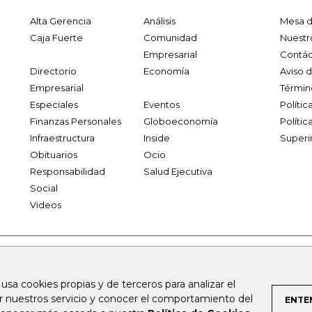
Alta Gerencia
Análisis
Mesa d
Caja Fuerte
Comunidad
Nuestr
Empresarial
Contác
Directorio
Economía
Aviso 
Empresarial
Términ
Especiales
Eventos
Políti
Finanzas Personales
Globoeconomía
Polític
Infraestructura
Inside
Superi
Obituarios
Ocio
Responsabilidad
Salud Ejecutiva
Social
Videos
.larepublica.co
firmasdeabogados.com
bolsaencolombia.com
 usa cookies propias y de terceros para analizar el
al.com
canalrcn.com
rcnradio.com
noticiasrcn.com
lafm.c
ar nuestros servicio y conocer el comportamiento del
ENTE