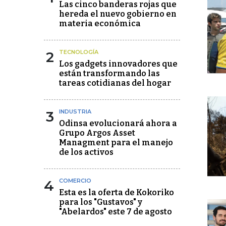
Las cinco banderas rojas que
hereda el nuevo gobierno en
materia económica
2
TECNOLOGÍA
Los gadgets innovadores que
están transformando las
tareas cotidianas del hogar
3
INDUSTRIA
Odinsa evolucionará ahora a
Grupo Argos Asset
Managment para el manejo
de los activos
4
COMERCIO
Esta es la oferta de Kokoriko
para los "Gustavos" y
"Abelardos" este 7 de agosto