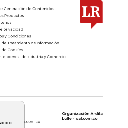
e Generación de Contenidos
os Productos
tenos
de privacidad
os y Condiciones
ca de Tratamiento de Información
a de Cookies
ntendencia de Industria y Comercio
Organización Ardila
Lülle - oal.com.co
om.co
alerta.com.co
NDIDO