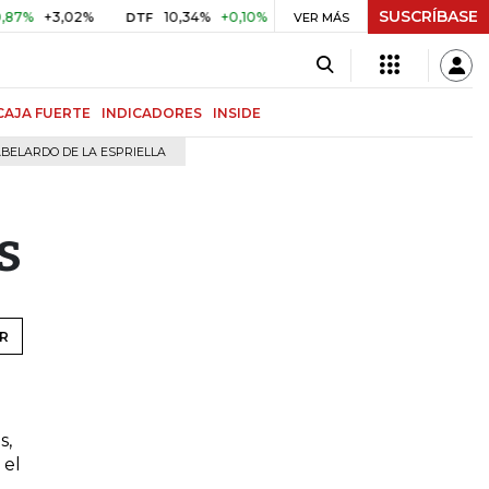
SUSCRÍBASE
+3,02%
10,34%
+0,10%
+0,98%
$ 416,91
+$ 0,05
+
DTF
VER MÁS
UVR
CAJA FUERTE
INDICADORES
INSIDE
BELARDO DE LA ESPRIELLA
s
R
s,
 el