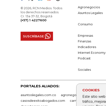
Agronegocios
© 2026, RCN Medios. Todos
los derechos reservados.
Asuntos Legales
Cr. 13a 37-32, Bogotá
(+57) 1 4227600
Consumo
Empresas
SUSCRÍBASE
Finanzas
Indicadores
Internet Economy
Podcast
Sociales
PORTALES ALIADOS:
COOKIES
asuntoslegales.com.co
agronegocios.co
empresas
Este sitio web
casosdeexitoabogados.com
carnavalindustriacultur
tráfico, mejor