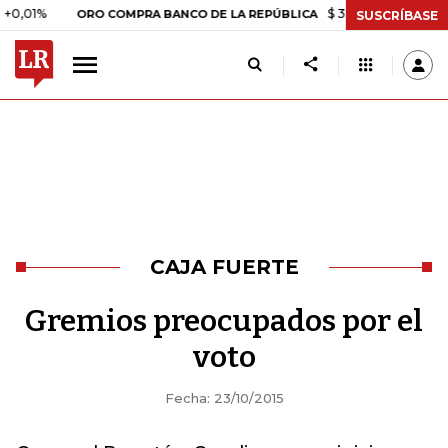
1%
$ 399.745,16
+$ 2.295,71
ORO COMPRA BANCO DE LA REPÚBLICA
SUSCRÍBASE
CAJA FUERTE
Gremios preocupados por el
voto
Fecha: 23/10/2015