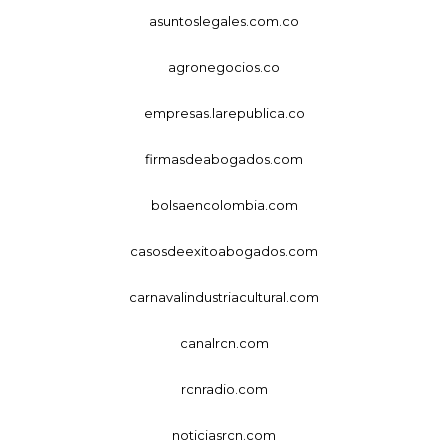
asuntoslegales.com.co
agronegocios.co
empresas.larepublica.co
firmasdeabogados.com
bolsaencolombia.com
casosdeexitoabogados.com
carnavalindustriacultural.com
canalrcn.com
rcnradio.com
noticiasrcn.com