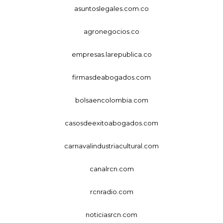
asuntoslegales.com.co
agronegocios.co
empresas.larepublica.co
firmasdeabogados.com
bolsaencolombia.com
casosdeexitoabogados.com
carnavalindustriacultural.com
canalrcn.com
rcnradio.com
noticiasrcn.com