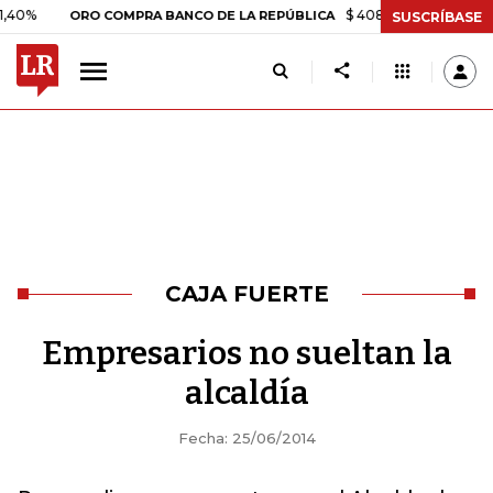
$ 408.498,97
+$ 8.753,81
ORO COMPRA BANCO DE LA REPÚBLICA
SUSCRÍBASE
CAJA FUERTE
Empresarios no sueltan la
alcaldía
Fecha: 25/06/2014