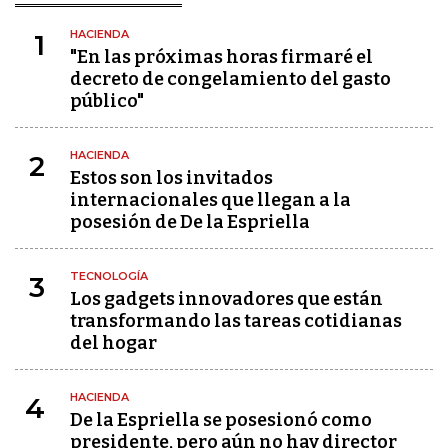
HACIENDA
1
"En las próximas horas firmaré el
decreto de congelamiento del gasto
público"
HACIENDA
2
Estos son los invitados
internacionales que llegan a la
posesión de De la Espriella
TECNOLOGÍA
3
Los gadgets innovadores que están
transformando las tareas cotidianas
del hogar
HACIENDA
4
De la Espriella se posesionó como
presidente, pero aún no hay director