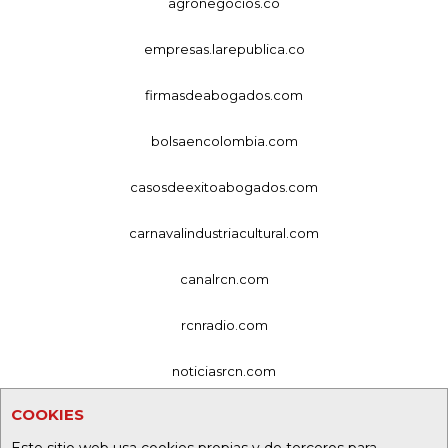
agronegocios.co
empresas.larepublica.co
firmasdeabogados.com
bolsaencolombia.com
casosdeexitoabogados.com
carnavalindustriacultural.com
canalrcn.com
rcnradio.com
noticiasrcn.com
COOKIES
lafm.com.co