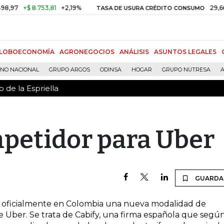
 de la Espriella
7
+$ 8.753,81
+2,19%
29,66%
+
TASA DE USURA CRÉDITO CONSUMO
LOBOECONOMÍA
AGRONEGOCIOS
ANÁLISIS
ASUNTOS LEGALES
RNO NACIONAL
GRUPO ARGOS
ODINSA
HOGAR
GRUPO NUTRESA
A
 de la Espriella
petidor para Uber
GUARDA
rá oficialmente en Colombia una nueva modalidad de
de Uber. Se trata de Cabify, una firma española que segú