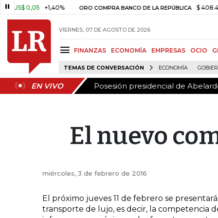
Posesión presidencial de Abelardo
EN VIVO
US$ 0,05
+1,40%
$ 408.498,9
ORO COMPRA BANCO DE LA REPÚBLICA
VIERNES, 07 DE AGOSTO DE 2026
FINANZAS
ECONOMÍA
EMPRESAS
OCIO
G
TEMAS DE CONVERSACIÓN
ECONOMÍA
GOBIE
Posesión presidencial de Abelardo
EN VIVO
El nuevo com
miércoles, 3 de febrero de 2016
El próximo jueves 11 de febrero se presenta
transporte de lujo, es decir, la competencia 