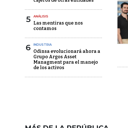
cajeros de otras entidades
5
ANÁLISIS
Las mentiras que nos
contamos
6
INDUSTRIA
Odinsa evolucionará ahora a
Grupo Argos Asset
Managment para el manejo
de los activos
MÁS DE LA REPÚBLICA