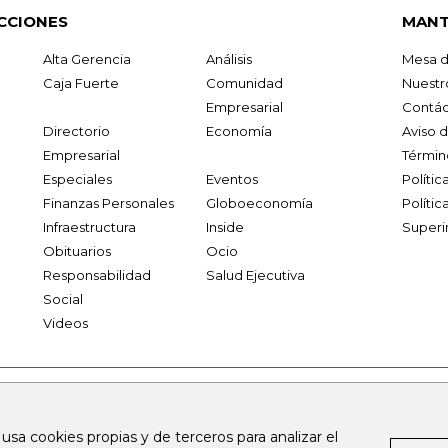
CCIONES
MANT
Alta Gerencia
Análisis
Mesa d
Caja Fuerte
Comunidad
Nuestr
Empresarial
Contác
Directorio
Economía
Aviso 
Empresarial
Términ
Especiales
Eventos
Políti
Finanzas Personales
Globoeconomía
Polític
Infraestructura
Inside
Superi
Obituarios
Ocio
Responsabilidad
Salud Ejecutiva
Social
Videos
.larepublica.co
firmasdeabogados.com
bolsaencolombia.com
 usa cookies propias y de terceros para analizar el