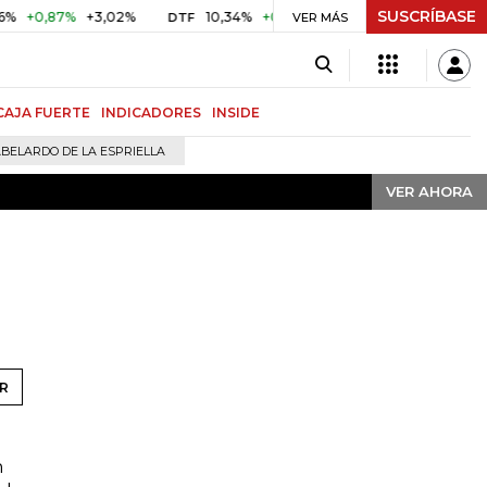
SUSCRÍBASE
VER AHORA
0,87%
+3,02%
10,34%
+0,10%
+0,98%
$ 416,91
+$ 
DTF
VER MÁS
UVR
CAJA FUERTE
INDICADORES
INSIDE
BELARDO DE LA ESPRIELLA
VER AHORA
R
n