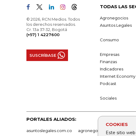
TODAS LAS SE
Agronegocios
© 2026, RCN Medios. Todos
los derechos reservados.
Asuntos Legales
Cr. 13a 37-32, Bogotá
(+57) 1 4227600
Consumo
Empresas
SUSCRÍBASE
Finanzas
Indicadores
Internet Economy
Podcast
Sociales
PORTALES ALIADOS:
COOKIES
asuntoslegales.com.co
agronegocios.co
empresas
Este sitio web