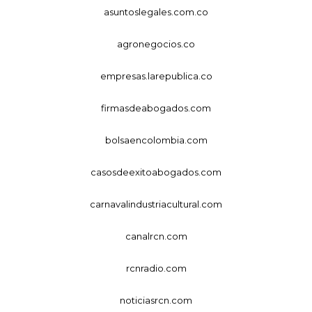
asuntoslegales.com.co
agronegocios.co
empresas.larepublica.co
firmasdeabogados.com
bolsaencolombia.com
casosdeexitoabogados.com
carnavalindustriacultural.com
canalrcn.com
rcnradio.com
noticiasrcn.com