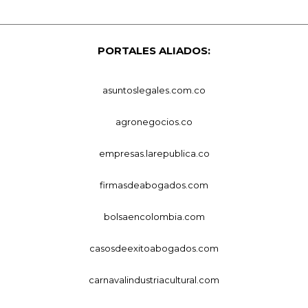
PORTALES ALIADOS:
asuntoslegales.com.co
agronegocios.co
empresas.larepublica.co
firmasdeabogados.com
bolsaencolombia.com
casosdeexitoabogados.com
carnavalindustriacultural.com