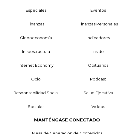
Especiales
Eventos
Finanzas
Finanzas Personales
Globoeconomía
Indicadores
Infraestructura
Inside
Internet Economy
Obituarios
Ocio
Podcast
Responsabilidad Social
Salud Ejecutiva
Sociales
Videos
MANTÉNGASE CONECTADO
Mesa de Generación de Contenidos