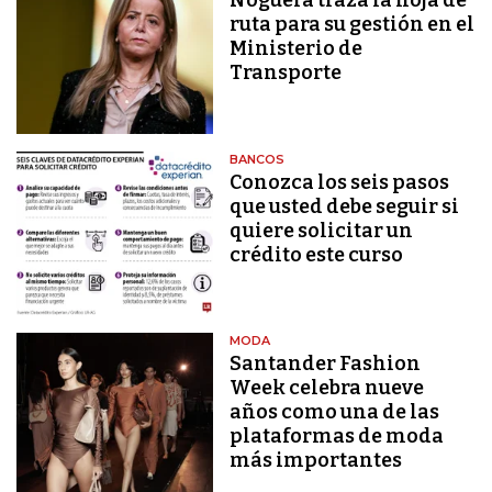
Noguera traza la hoja de
ruta para su gestión en el
Ministerio de
Transporte
BANCOS
Conozca los seis pasos
que usted debe seguir si
quiere solicitar un
crédito este curso
MODA
Santander Fashion
Week celebra nueve
años como una de las
plataformas de moda
más importantes