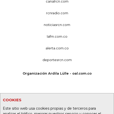
canalrcn.com
rcnradio.com
noticiasrcn.com
lafm.com.co
alerta.com.co
deportesrcn.com
Organización Ardila Lülle - oal.com.co
COOKIES
Este sitio web usa cookies propias y de terceros para
analizar el tráfico, mejorar nuestros servicio y conocer el