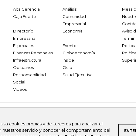
Alta Gerencia
Análisis
Mesa d
Caja Fuerte
Comunidad
Nuestr
Empresarial
Contác
Directorio
Economía
Aviso 
Empresarial
Términ
Especiales
Eventos
Políti
Finanzas Personales
Globoeconomía
Polític
Infraestructura
Inside
Superi
Obituarios
Ocio
Responsabilidad
Salud Ejecutiva
Social
Videos
.larepublica.co
firmasdeabogados.com
bolsaencolombia.com
 usa cookies propias y de terceros para analizar el
al.com
canalrcn.com
rcnradio.com
noticiasrcn.com
lafm.c
ar nuestros servicio y conocer el comportamiento del
ENTE