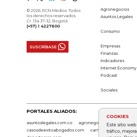
Agronegocios
© 2026, RCN Medios. Todos
los derechos reservados.
Asuntos Legales
Cr. 13a 37-32, Bogotá
(+57) 1 4227600
Consumo
Empresas
SUSCRÍBASE
Finanzas
Indicadores
Internet Economy
Podcast
Sociales
PORTALES ALIADOS:
COOKIES
asuntoslegales.com.co
agronegocios.co
empresas
Este sitio web
casosdeexitoabogados.com
carnavalindustriacultur
tráfico, mejor