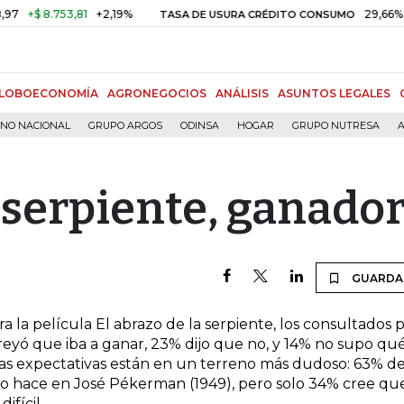
+$ 8.753,81
+2,19%
29,66%
+0
TASA DE USURA CRÉDITO CONSUMO
LOBOECONOMÍA
AGRONEGOCIOS
ANÁLISIS
ASUNTOS LEGALES
RNO NACIONAL
GRUPO ARGOS
ODINSA
HOGAR
GRUPO NUTRESA
A
a serpiente, ganado
GUARDA
a la película El abrazo de la serpiente, los consultados 
eyó que iba a ganar, 23% dijo que no, y 14% no supo qu
las expectativas están en un terreno más dudoso: 63% d
, lo hace en José Pékerman (1949), pero solo 34% cree qu
difícil.