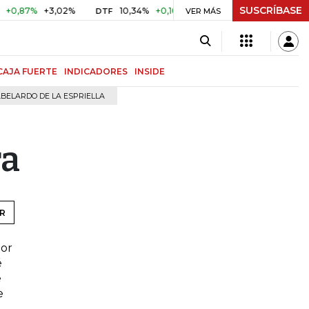
SUSCRÍBASE
,87%
+3,02%
10,34%
+0,10%
+0,98%
$ 416,91
+$ 0,
DTF
VER MÁS
UVR
CAJA FUERTE
INDICADORES
INSIDE
BELARDO DE LA ESPRIELLA
ra
R
por
é
e
e