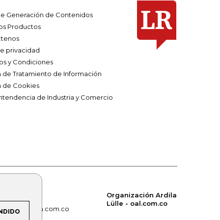
e Generación de Contenidos
os Productos
tenos
de privacidad
os y Condiciones
ca de Tratamiento de Información
a de Cookies
ntendencia de Industria y Comercio
Organización Ardila
Lülle - oal.com.co
om.co
alerta.com.co
NDIDO