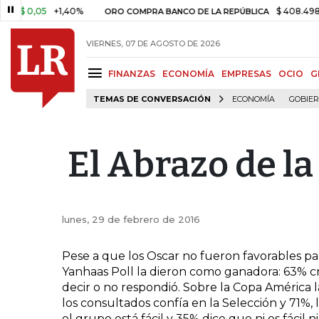
$ 0,05
+1,40%
$ 408.498,97
ORO COMPRA BANCO DE LA REPÚBLICA
VIERNES, 07 DE AGOSTO DE 2026
FINANZAS
ECONOMÍA
EMPRESAS
OCIO
G
TEMAS DE CONVERSACIÓN
ECONOMÍA
GOBIE
El Abrazo de l
lunes, 29 de febrero de 2016
Pese a que los Oscar no fueron favorables par
Yanhaas Poll la dieron como ganadora: 63% cr
decir o no respondió. Sobre la Copa América 
los consultados confía en la Selección y 71%
el grupo está fácil y 35% dice que ni es fácil ni 