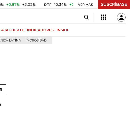
SUSCRÍBASE
0,87%
+3,02%
10,34%
+0,10%
+0,98%
$ 416,86
+$ 
DTF
VER MÁS
UVR
CAJA FUERTE
INDICADORES
INSIDE
RICA LATINA
MOROSIDAD
R
e