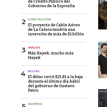
de Crédito Público del
Gobierno de la Espriella
2
CONSTRUCCIÓN
El proyecto de Cable Aéreo
de La Calera tendría una
inversión de más de $1 billón
3
ANÁLISIS
Más Hayek, mucho más
Hayek
4
BOLSAS
El dólar cerró $21,81 a la baja
durante el último día hábil
del gobierno de Gustavo
Petro
5
HACIENDA