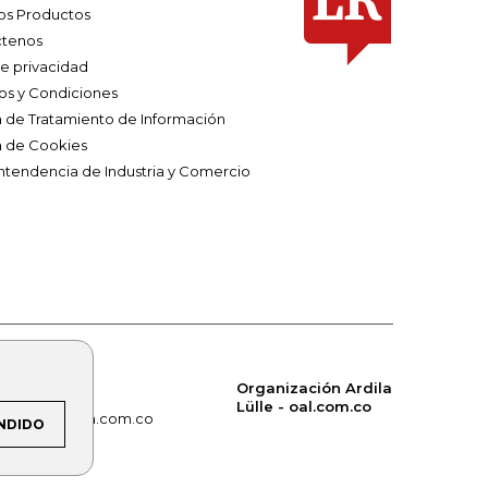
os Productos
tenos
de privacidad
os y Condiciones
ca de Tratamiento de Información
a de Cookies
ntendencia de Industria y Comercio
Organización Ardila
Lülle - oal.com.co
om.co
alerta.com.co
NDIDO