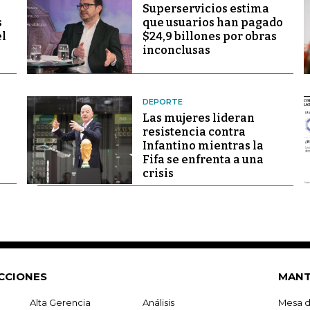
Superservicios estima
s
que usuarios han pagado
el
$24,9 billones por obras
inconclusas
DEPORTE
Las mujeres lideran
resistencia contra
Infantino mientras la
Fifa se enfrenta a una
crisis
CCIONES
MANT
Alta Gerencia
Análisis
Mesa d