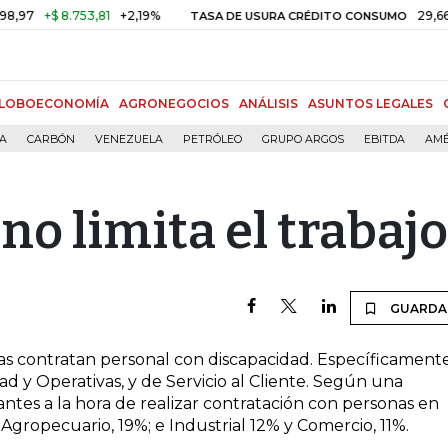
7
+$ 8.753,81
+2,19%
29,66%
+
TASA DE USURA CRÉDITO CONSUMO
LOBOECONOMÍA
AGRONEGOCIOS
ANÁLISIS
ASUNTOS LEGALES
ÍA
CARBÓN
VENEZUELA
PETRÓLEO
GRUPO ARGOS
EBITDA
AMÉ
no limita el trabajo
GUARDA
as contratan personal con discapacidad. Específicament
ad y Operativas, y de Servicio al Cliente. Según una
tes a la hora de realizar contratación con personas en
 Agropecuario, 19%; e Industrial 12% y Comercio, 11%.