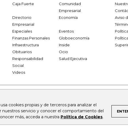
Caja Fuerte
Comunidad
Nuestr
Empresarial
Contác
Directorio
Economía
Aviso 
Empresarial
Términ
Especiales
Eventos
Políti
Finanzas Personales
Globoeconomía
Polític
Infraestructura
Inside
Superi
Obituarios
Ocio
Responsabilidad
Salud Ejecutiva
Social
Videos
.larepublica.co
firmasdeabogados.com
bolsaencolombia.com
 usa cookies propias y de terceros para analizar el
al.com
canalrcn.com
rcnradio.com
noticiasrcn.com
lafm.c
ar nuestros servicio y conocer el comportamiento del
ENTE
 conocer más, acceda a nuestra
Política de Cookies
.