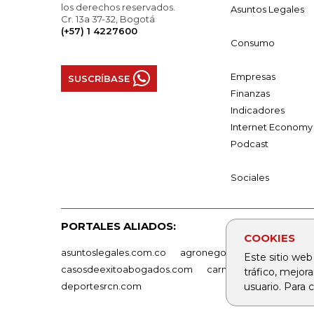
los derechos reservados.
Asuntos Legales
Cr. 13a 37-32, Bogotá
(+57) 1 4227600
Consumo
Empresas
SUSCRÍBASE
Finanzas
Indicadores
Internet Economy
Podcast
Sociales
PORTALES ALIADOS:
COOKIES
asuntoslegales.com.co
agronegocios.co
empresas
Este sitio web
casosdeexitoabogados.com
carnavalindustriacultur
tráfico, mejor
usuario. Para
deportesrcn.com