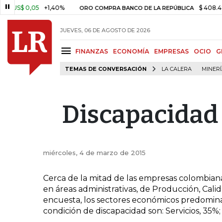
S$ 0,05
+1,40%
$ 408.498,9
ORO COMPRA BANCO DE LA REPÚBLICA
JUEVES, 06 DE AGOSTO DE 2026
FINANZAS
ECONOMÍA
EMPRESAS
OCIO
G
TEMAS DE CONVERSACIÓN
LA CALERA
MINER
Discapacidad 
miércoles, 4 de marzo de 2015
Cerca de la mitad de las empresas colombian
en áreas administrativas, de Producción, Calid
encuesta, los sectores económicos predominan
condición de discapacidad son: Servicios, 35%;