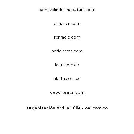
carnavalindustriacultural.com
canalrcn.com
rcnradio.com
noticiasrcn.com
lafm.com.co
alerta.com.co
deportesrcn.com
Organización Ardila Lülle - oal.com.co