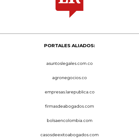
PORTALES ALIADOS:
asuntoslegales.com.co
agronegocios.co
empresas.larepublica.co
firmasdeabogados.com
bolsaencolombia.com
casosdeexitoabogados.com