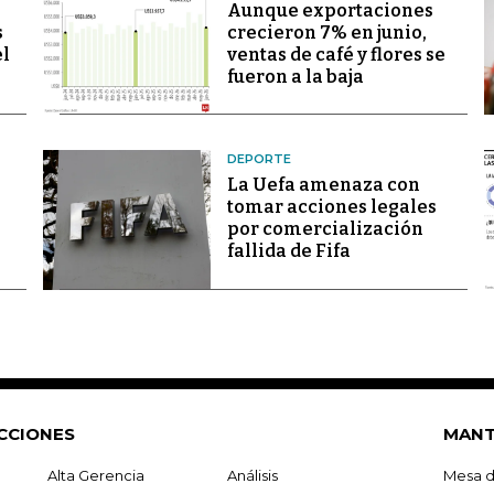
Aunque exportaciones
s
crecieron 7% en junio,
el
ventas de café y flores se
fueron a la baja
DEPORTE
La Uefa amenaza con
tomar acciones legales
por comercialización
fallida de Fifa
CCIONES
MANT
Alta Gerencia
Análisis
Mesa d