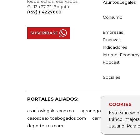
los derechos reservados.
Asuntos Legales
Cr. 13a 37-32, Bogotá
(+57) 1 4227600
Consumo
Empresas
SUSCRÍBASE
Finanzas
Indicadores
Internet Economy
Podcast
Sociales
PORTALES ALIADOS:
COOKIES
asuntoslegales.com.co
agronegocios.co
empresas
Este sitio web
casosdeexitoabogados.com
carnavalindustriacultur
tráfico, mejor
deportesrcn.com
usuario. Para