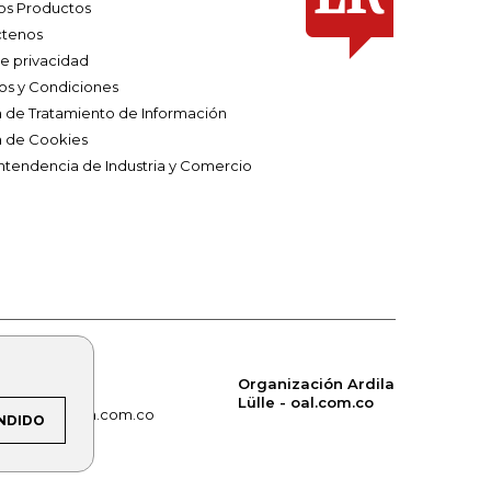
os Productos
tenos
de privacidad
os y Condiciones
ca de Tratamiento de Información
a de Cookies
ntendencia de Industria y Comercio
Organización Ardila
Lülle - oal.com.co
om.co
alerta.com.co
NDIDO