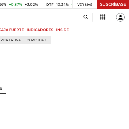
SUSCRÍBASE
+0,87%
+3,02%
10,34%
+0,10%
+0,98%
$ 416,86
+$
DTF
VER MÁS
UVR
CAJA FUERTE
INDICADORES
INSIDE
RICA LATINA
MOROSIDAD
R