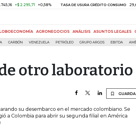
16
+$ 2.295,71
+0,58%
29,66%
TASA DE USURA CRÉDITO CONSUMO
LOBOECONOMÍA
AGRONEGOCIOS
ANÁLISIS
ASUNTOS LEGALES
ÍA
CARBÓN
VENEZUELA
PETRÓLEO
GRUPO ARGOS
EBITDA
AMÉ
e otro laboratorio
GUARDA
parando su desembarco en el mercado colombiano. Se
gió a Colombia para abrir su segunda filial en América
)