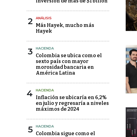
inversión de más de $1 billón
2
ANÁLISIS
Más Hayek, mucho más
Hayek
3
HACIENDA
Colombia se ubica como el
sexto país con mayor
morosidad bancaria en
América Latina
4
HACIENDA
Inflación se ubicaría en 6,2%
en julio y regresaría a niveles
máximos de 2024
5
HACIENDA
Colombia sigue como el