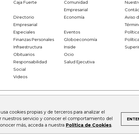
Caja Fuerte
Comunidad
Nuestr
Empresarial
Contác
Directorio
Economía
Aviso 
Empresarial
Términ
Especiales
Eventos
Políti
Finanzas Personales
Globoeconomía
Polític
Infraestructura
Inside
Superi
Obituarios
Ocio
Responsabilidad
Salud Ejecutiva
Social
Videos
.larepublica.co
firmasdeabogados.com
bolsaencolombia.com
 usa cookies propias y de terceros para analizar el
al.com
canalrcn.com
rcnradio.com
noticiasrcn.com
lafm.c
ar nuestros servicio y conocer el comportamiento del
ENTE
 conocer más, acceda a nuestra
Política de Cookies
.