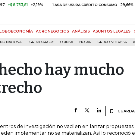
$ 8.753,81
+2,19%
29,66%
+0,8
TASA DE USURA CRÉDITO CONSUMO
LOBOECONOMÍA
AGRONEGOCIOS
ANÁLISIS
ASUNTOS LEGALES
RNO NACIONAL
GRUPO ARGOS
ODINSA
HOGAR
GRUPO NUTRESA
A
l hecho hay mucho
trecho
GUARDA
entros de investigación no vacilen en lanzar propuestas
eden implementar no se materializan. Así lo reconoció e