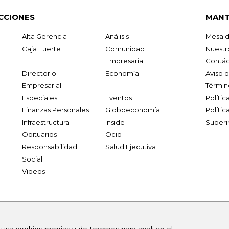
CCIONES
MANT
Alta Gerencia
Análisis
Mesa d
Caja Fuerte
Comunidad
Nuestr
Empresarial
Contác
Directorio
Economía
Aviso 
Empresarial
Términ
Especiales
Eventos
Políti
Finanzas Personales
Globoeconomía
Polític
Infraestructura
Inside
Superi
Obituarios
Ocio
Responsabilidad
Salud Ejecutiva
Social
Videos
.larepublica.co
firmasdeabogados.com
bolsaencolombia.com