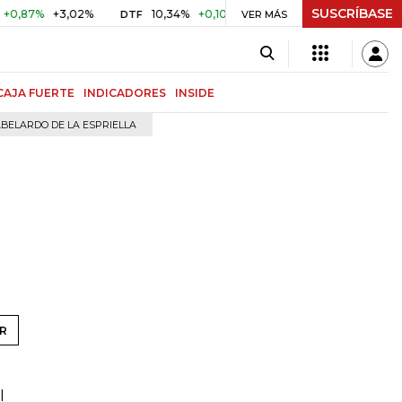
SUSCRÍBASE
7%
+3,02%
10,34%
+0,10%
+0,98%
$ 416,91
+$ 0,05
DTF
VER MÁS
UVR
CAJA FUERTE
INDICADORES
INSIDE
BELARDO DE LA ESPRIELLA
R
l