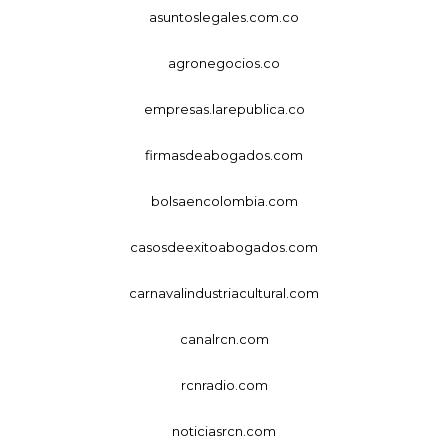
asuntoslegales.com.co
agronegocios.co
empresas.larepublica.co
firmasdeabogados.com
bolsaencolombia.com
casosdeexitoabogados.com
carnavalindustriacultural.com
canalrcn.com
rcnradio.com
noticiasrcn.com