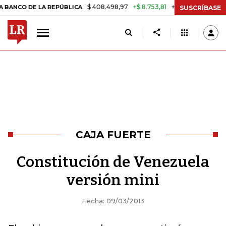
$ 408.498,97
+$ 8.753,81
+2,19%
O DE LA REPÚBLICA
TASA DE US
SUSCRÍBASE
CAJA FUERTE
Constitución de Venezuela
versión mini
Fecha: 09/03/2013