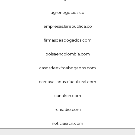
agronegocios.co
empresas.larepublica.co
firmasdeabogados.com
bolsaencolombia.com
casosdeexitoabogados.com
carnavalindustriacultural.com
canalrcn.com
rcnradio.com
noticiasrcn.com