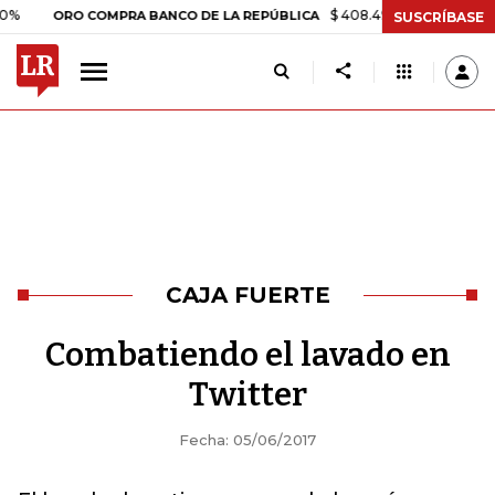
$ 408.498,97
+$ 8.753,81
+2,
ORO COMPRA BANCO DE LA REPÚBLICA
SUSCRÍBASE
CAJA FUERTE
Combatiendo el lavado en
Twitter
Fecha: 05/06/2017