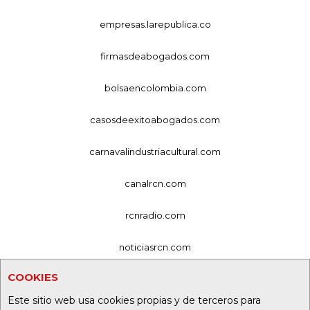
empresas.larepublica.co
firmasdeabogados.com
bolsaencolombia.com
casosdeexitoabogados.com
carnavalindustriacultural.com
canalrcn.com
rcnradio.com
noticiasrcn.com
COOKIES
lafm.com.co
Este sitio web usa cookies propias y de terceros para