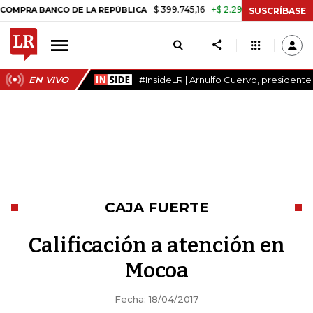
$ 399.745,16
+$ 2.295,71
+0,58%
A BANCO DE LA REPÚBLICA
TASA
SUSCRÍBASE
EN VIVO
#InsideLR | Arnulfo Cuervo, president
CAJA FUERTE
Calificación a atención en
Mocoa
Fecha: 18/04/2017