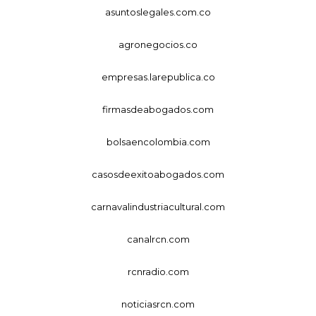
asuntoslegales.com.co
agronegocios.co
empresas.larepublica.co
firmasdeabogados.com
bolsaencolombia.com
casosdeexitoabogados.com
carnavalindustriacultural.com
canalrcn.com
rcnradio.com
noticiasrcn.com