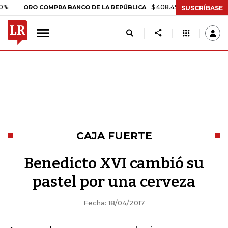
$ 408.498,97
+$ 8.753,81
+2,
ORO COMPRA BANCO DE LA REPÚBLICA
SUSCRÍBASE
CAJA FUERTE
Benedicto XVI cambió su
pastel por una cerveza
Fecha: 18/04/2017