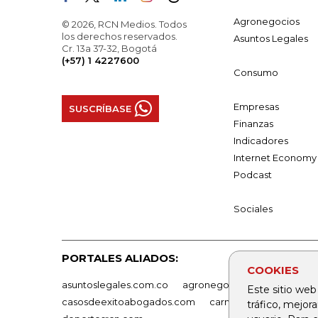
Agronegocios
© 2026, RCN Medios. Todos
los derechos reservados.
Asuntos Legales
Cr. 13a 37-32, Bogotá
(+57) 1 4227600
Consumo
Empresas
SUSCRÍBASE
Finanzas
Indicadores
Internet Economy
Podcast
Sociales
PORTALES ALIADOS:
COOKIES
asuntoslegales.com.co
agronegocios.co
empresas
Este sitio web
casosdeexitoabogados.com
carnavalindustriacultur
tráfico, mejor