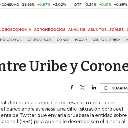
29,66%
+0,87%
+3,02%
10,34%
+0,10%
+0,98%
NSUMO
DTF
LOBOECONOMÍA
AGRONEGOCIOS
ANÁLISIS
ASUNTOS LEGALES
RNO NACIONAL
GRUPO ARGOS
ODINSA
HOGAR
GRUPO NUTRESA
A
tre Uribe y Corone
GUARDA
anal Uno pueda cumplir, es necesarioun crédito por
l banco ahora atraviesa una difícil situación porqueel
cuenta de Twitter que enviaría pruebasa la entidad sobre
Coronell (1964) para que no le desembolsen el dinero al