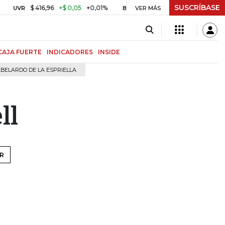
SUSCRÍBASE
$ 416,96
+$ 0,05
+0,01%
US$ 64.442,80
-US$ 525,60
UVR
BITCOIN
VER MÁS
CAJA FUERTE
INDICADORES
INSIDE
BELARDO DE LA ESPRIELLA
ll
R