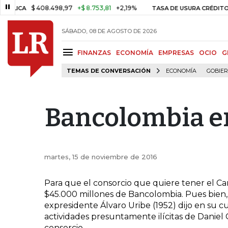
$ 408.498,97
+$ 8.753,81
+2,19%
ICA
TASA DE USURA CRÉDITO CO
SÁBADO, 08 DE AGOSTO DE 2026
FINANZAS
ECONOMÍA
EMPRESAS
OCIO
G
TEMAS DE CONVERSACIÓN
ECONOMÍA
GOBIE
Bancolombia en
martes, 15 de noviembre de 2016
Para que el consorcio que quiere tener el C
$45.000 millones de Bancolombia. Pues bien, e
expresidente Álvaro Uribe (1952) dijo en su 
actividades presuntamente ilícitas de Daniel 
consorcio.