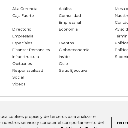
Alta Gerencia
Análisis
Mesa d
Caja Fuerte
Comunidad
Nuestr
Empresarial
Contác
Directorio
Economía
Aviso 
Empresarial
Términ
Especiales
Eventos
Políti
Finanzas Personales
Globoeconomía
Polític
Infraestructura
Inside
Superi
Obituarios
Ocio
Responsabilidad
Salud Ejecutiva
Social
Videos
.larepublica.co
firmasdeabogados.com
bolsaencolombia.com
 usa cookies propias y de terceros para analizar el
al.com
canalrcn.com
rcnradio.com
noticiasrcn.com
lafm.c
ar nuestros servicio y conocer el comportamiento del
ENTE