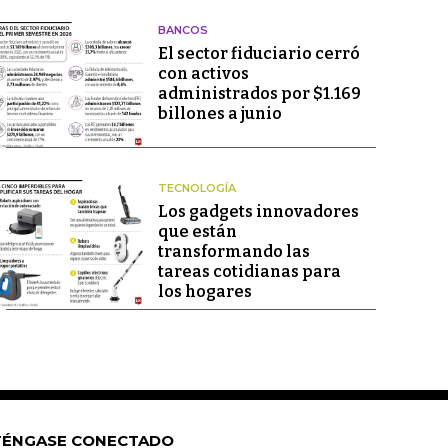
BANCOS
El sector fiduciario cerró
con activos
administrados por $1.169
billones a junio
TECNOLOGÍA
Los gadgets innovadores
que están
transformando las
tareas cotidianas para
los hogares
ÉNGASE CONECTADO