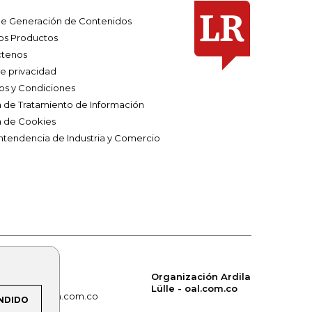
e Generación de Contenidos
os Productos
tenos
de privacidad
os y Condiciones
ca de Tratamiento de Información
a de Cookies
ntendencia de Industria y Comercio
Organización Ardila
Lülle - oal.com.co
om.co
alerta.com.co
NDIDO