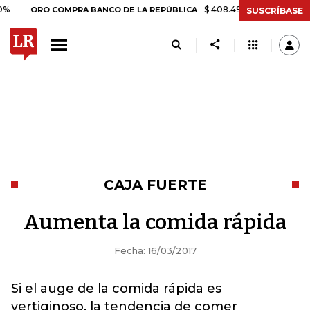
$ 408.498,97
+$ 8.753,81
+2,
ORO COMPRA BANCO DE LA REPÚBLICA
SUSCRÍBASE
CAJA FUERTE
Aumenta la comida rápida
Fecha: 16/03/2017
Si el auge de la comida rápida es
vertiginoso, la tendencia de comer