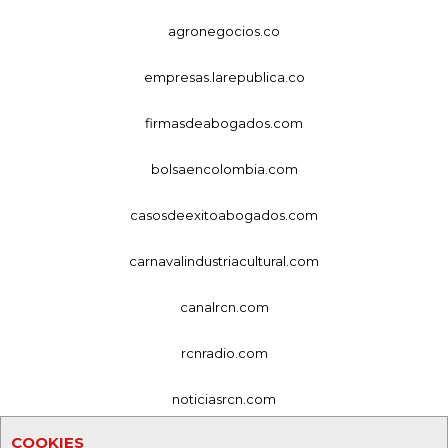
agronegocios.co
empresas.larepublica.co
firmasdeabogados.com
bolsaencolombia.com
casosdeexitoabogados.com
carnavalindustriacultural.com
canalrcn.com
rcnradio.com
noticiasrcn.com
COOKIES
lafm.com.co